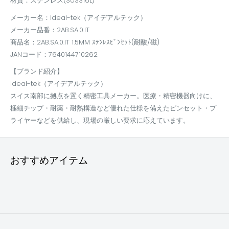
材質：ステンレス(SUS316L)
メーカー名：Ideal-tek（アイデアルテック）
メーカー品番：2AB.SA.0.IT
商品名：2AB.SA.0.IT 1.5MM ｽﾃﾝﾚｽﾋﾟﾝｾｯﾄ(耐酸/磁)
JANコード：7640144710262
【ブランド紹介】
Ideal-tek（アイデアルテック）
スイス南部に拠点を置く精密工具メーカー。医療・精密機器向けに、
極細チップ・耐薬・耐熱構造など優れた仕様を備えたピンセット・プ
ライヤーなどを供給し、現場の厳しい要求に応えています。
おすすめアイテム