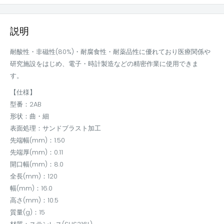
説明
耐酸性・非磁性(80%)・耐腐食性・耐薬品性に優れており医療関係や
研究施設をはじめ、電子・時計製造などの精密作業に使用できま
す。
【仕様】
型番：2AB
形状：曲・細
表面処理：サンドブラスト加工
先端幅(mm)：1.50
先端厚(mm)：0.11
開口幅(mm)：8.0
全長(mm)：120
幅(mm)：16.0
高さ(mm)：10.5
質量(g)：15