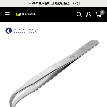
コ
【令和8年 熊本地震による配送遅延について】
ン
0
テ
エ
ン
ヒ
ツ
メ
に
マ
ス
シ
キ
ン
ッ
本
プ
店
す
る