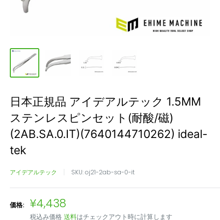
日本正規品 アイデアルテック 1.5MM
ステンレスピンセット(耐酸/磁)
(2AB.SA.0.IT)(7640144710262) ideal-
tek
アイデアルテック
SKU:
oj21-2ab-sa-0-it
販
¥4,438
価格:
売
税込み価格
送料
はチェックアウト時に計算します