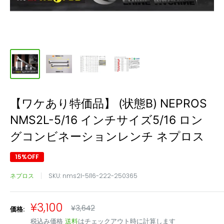
【ワケあり特価品】 (状態B) NEPROS
NMS2L-5/16 インチサイズ5/16 ロン
グコンビネーションレンチ ネプロス
15%OFF
ネプロス
SKU:
nms2l-5l16-222-250365
販
¥3,100
通
¥3,642
価格:
常
売
税込み価格
送料
はチェックアウト時に計算します
価