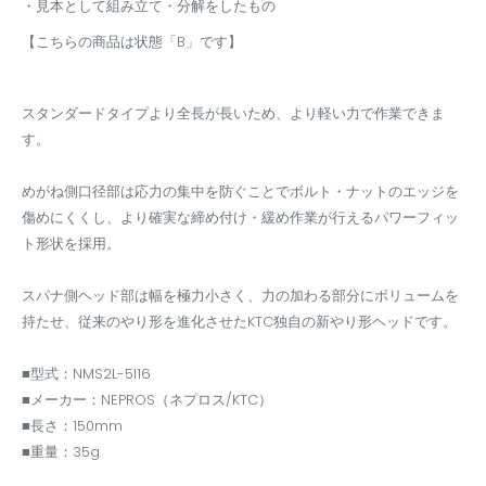
・見本として組み立て・分解をしたもの
【こちらの商品は状態「B」です】
スタンダードタイプより全長が長いため、より軽い力で作業できま
す。
めがね側口径部は応力の集中を防ぐことでボルト・ナットのエッジを
傷めにくくし、より確実な締め付け・緩め作業が行えるパワーフィッ
ト形状を採用。
スパナ側ヘッド部は幅を極力小さく、力の加わる部分にボリュームを
持たせ、従来のやり形を進化させたKTC独自の新やり形ヘッドです。
■型式：NMS2L-5l16
■メーカー：NEPROS（ネプロス/KTC）
■長さ：150mm
■重量：35g