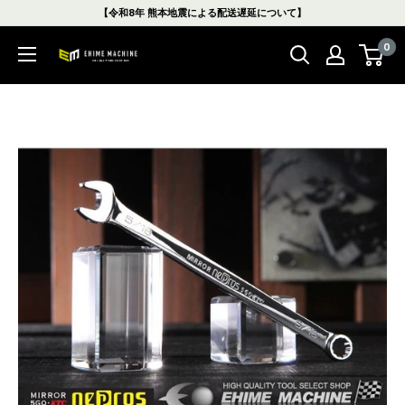
コ
【令和8年 熊本地震による配送遅延について】
ン
0
テ
エ
ン
ヒ
ツ
メ
に
マ
ス
シ
キ
ン
ッ
本
プ
店
す
る