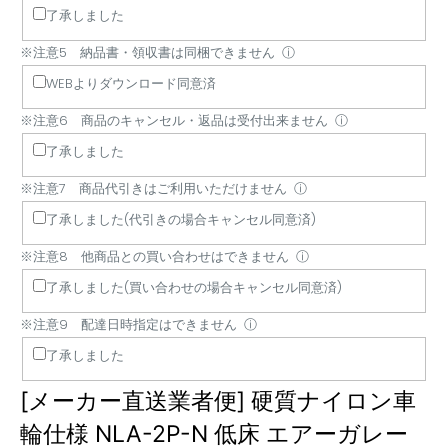
了承しました
さ
ラ
に
は
セ
ご
い
は
い
イ
は
同
ル・
利
合
で
※注意5 納品書・領収書は同梱できません
ⓘ
バ
フ
梱
返
用
わ
き
WEBよりダウンロード同意済
ー
ォ
で
品
い
せ
ま
は
ー
き
は
た
は
せ
※注意6 商品のキャンセル・返品は受付出来ません
ⓘ
荷
ク
ま
受
だ
で
ん
了承しました
降
リ
せ
付
け
き
※注意7 商品代引きはご利用いただけません
ろ
フ
ん
出
ま
ま
ⓘ
し
ト
来
せ
せ
了承しました(代引きの場合キャンセル同意済)
作
等
ま
ん
ん
※注意8 他商品との買い合わせはできません
ⓘ
業
の
せ
は
機
ん
了承しました(買い合わせの場合キャンセル同意済)
行
材
※注意9 配達日時指定はできません
ⓘ
い
が
了承しました
ま
必
せ
要
[メーカー直送業者便] 硬質ナイロン車
ん
で
す
輪仕様 NLA-2P-N 低床 エアーガレー