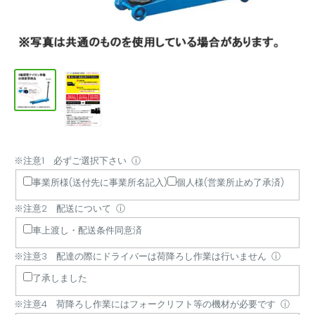
※注意1 必ずご選択下さい
※
※
※
※
※
※
※
※
※
ⓘ
注
注
注
注
注
注
注
注
注
事業所様(送付先に事業所名記入)
個人様(営業所止め了承済)
意
意
意
意
意
意
意
意
意
※注意2 配送について
ⓘ
1
2
3
4
5
6
7
8
9
必
配
配
荷
納
商
商
他
配
車上渡し・配送条件同意済
ず
送
達
降
品
品
品
商
達
※注意3 配達の際にドライバーは荷降ろし作業は行いません
ⓘ
ご
に
の
ろ
書・
の
代
品
日
了承しました
選
つ
際
し
領
キ
引
と
時
択
い
に
作
収
ャ
き
の
指
※注意4 荷降ろし作業にはフォークリフト等の機材が必要です
ⓘ
下
て
ド
業
書
ン
は
買
定