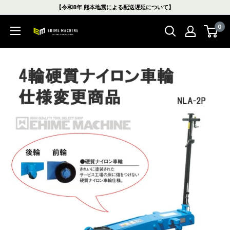
コ
【令和8年 熊本地震による配送遅延について】
ン
0
テ
エ
ン
ヒ
ツ
メ
に
マ
ス
シ
キ
ン
ッ
本
プ
店
す
る