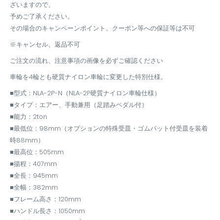
ざいますので、
予めご了承ください。
その場合のキャンペーンポイント、クーポン等への保証等は不可
※キャンセル、返品不可
ご注文の流れ、注意事項の画像を必ずご確認ください
車輪を4輪とも硬質ナイロン車輪に変更した特別仕様。
■型式：NLA-2P-N（NLA-2P硬質ナイロン車輪仕様）
■タイプ：エアー、手動兼用（足踏みペダル付）
■能力：2ton
■最低位：98mm（オプションの特殊受皿・ゴムパット付受皿を装着
時88mm）
■最高位：505mm
■揚程：407mm
■全長：945mm
■全幅：382mm
■フレーム高さ：120mm
■ハンドル長さ：1050mm