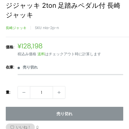
ジジャッキ 2ton 足踏みペダル付 長崎
ジャッキ
長崎ジャッキ
SKU:
nla-2p-n
販
¥128,198
価格:
売
税込み価格
送料
はチェックアウト時に計算します
価
格
在庫:
売り切れ
量:
売り切れ
いいね！
0