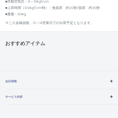
■作動空気圧：6～10kgf/cm
■上昇時間（9.9kgf/cm時）：無負荷 約20秒/負荷 約30秒
■重量：64kg
※ご入金確認後、12～14営業日での出荷予定となります。
おすすめアイテム
会社情報
エヒメマシンとは
サービス内容
会社概要
プライバシーポリシー
送料・配送方法について
特定商取引法に基づく表記
お支払い方法について