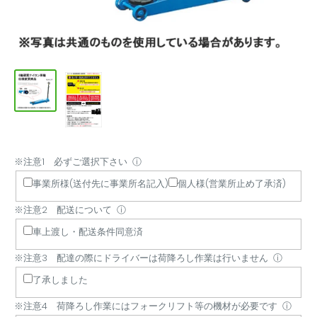
※注意1 必ずご選択下さい
※
※
※
※
※
※
※
※
※
ⓘ
注
注
注
注
注
注
注
注
注
事業所様(送付先に事業所名記入)
個人様(営業所止め了承済)
意
意
意
意
意
意
意
意
意
※注意2 配送について
ⓘ
1
2
3
4
5
6
7
8
9
必
配
配
荷
納
商
商
他
配
車上渡し・配送条件同意済
ず
送
達
降
品
品
品
商
達
※注意3 配達の際にドライバーは荷降ろし作業は行いません
ⓘ
ご
に
の
ろ
書・
の
代
品
日
了承しました
選
つ
際
し
領
キ
引
と
時
択
い
に
作
収
ャ
き
の
指
※注意4 荷降ろし作業にはフォークリフト等の機材が必要です
ⓘ
下
て
ド
業
書
ン
は
買
定