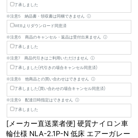
了承しました
さ
ラ
に
は
セ
ご
い
は
い
イ
は
同
ル・
利
合
で
※注意5 納品書・領収書は同梱できません
ⓘ
バ
フ
梱
返
用
わ
き
WEBよりダウンロード同意済
ー
ォ
で
品
い
せ
ま
は
ー
き
は
た
は
せ
※注意6 商品のキャンセル・返品は受付出来ません
ⓘ
荷
ク
ま
受
だ
で
ん
了承しました
降
リ
せ
付
け
き
※注意7 商品代引きはご利用いただけません
ろ
フ
ん
出
ま
ま
ⓘ
し
ト
来
せ
せ
了承しました(代引きの場合キャンセル同意済)
作
等
ま
ん
ん
※注意8 他商品との買い合わせはできません
ⓘ
業
の
せ
は
機
ん
了承しました(買い合わせの場合キャンセル同意済)
行
材
※注意9 配達日時指定はできません
ⓘ
い
が
了承しました
ま
必
せ
要
[メーカー直送業者便] 硬質ナイロン車
ん
で
す
輪仕様 NLA-2.1P-N 低床 エアーガレー