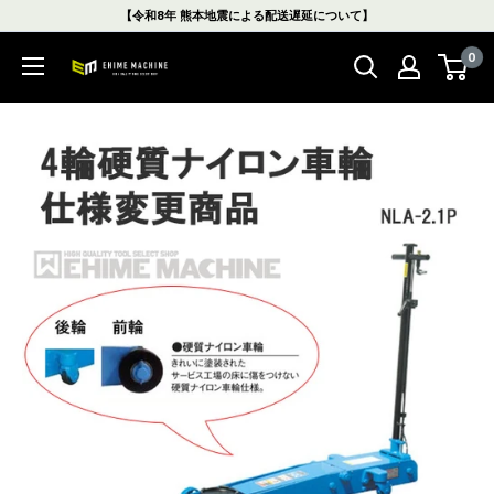
コ
【令和8年 熊本地震による配送遅延について】
ン
0
テ
エ
ン
ヒ
ツ
メ
に
マ
ス
シ
キ
ン
ッ
本
プ
店
す
る