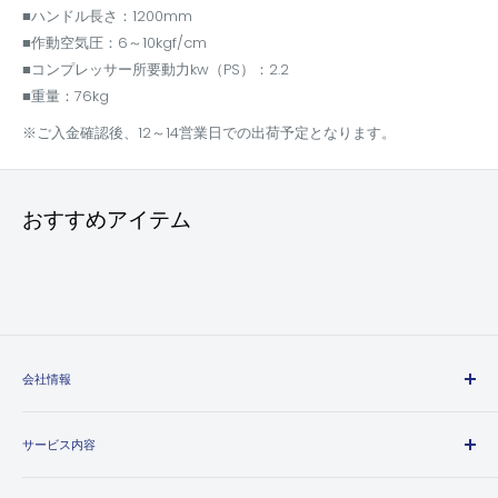
■ハンドル長さ：1200mm
■作動空気圧：6～10kgf/cm
■コンプレッサー所要動力kw（PS）：2.2
■重量：76kg
※ご入金確認後、12～14営業日での出荷予定となります。
おすすめアイテム
会社情報
エヒメマシンとは
サービス内容
会社概要
プライバシーポリシー
送料・配送方法について