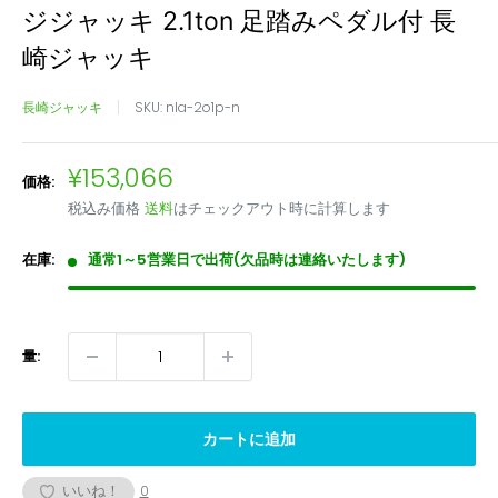
ジジャッキ 2.1ton 足踏みペダル付 長
崎ジャッキ
長崎ジャッキ
SKU:
nla-2o1p-n
販
¥153,066
価格:
売
税込み価格
送料
はチェックアウト時に計算します
価
格
在庫:
通常1～5営業日で出荷(欠品時は連絡いたします)
量:
カートに追加
いいね！
0