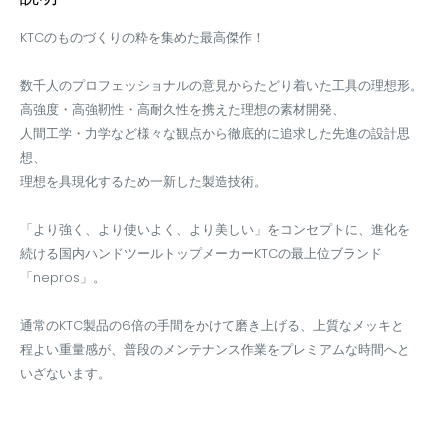
KTCのものづくりの粋を集めた最高傑作！
数千人のプロフェッショナルの意見からたどり着いた工具の理想形。
高強度・高強靭性・高耐久性を携えた理想の素材開発、
人間工学・力学など様々な観点から徹底的に追求した先進の設計思
想、
理想を具現化するため一新した製造技術。
「より強く、より使いよく、より美しい」をコンセプトに、進化を
続ける国内ハンドツールトップメーカーKTCの最上位ブランド
「nepros」。
通常のKTC製品の6倍の手間をかけて磨き上げる、上質なメッキと
程よい重量感が、普段のメンテナンス作業をプレミアムな時間へと
いざないます。