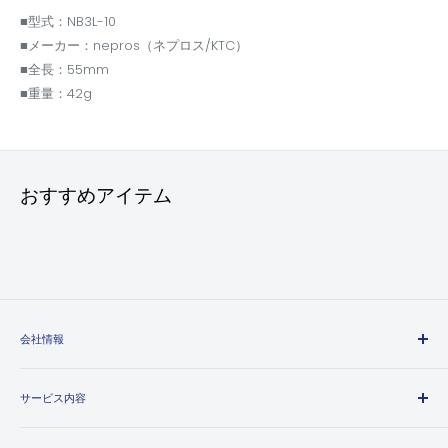
■型式：NB3L-10
■メーカー：nepros（ネプロス/KTC）
■全長：55mm
■重量：42g
おすすめアイテム
会社情報
エヒメマシンとは
サービス内容
会社概要
プライバシーポリシー
送料・配送方法について