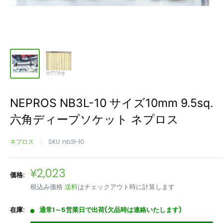
NEPROS NB3L-10 サイズ10mm 9.5sq.
六角ディープソケット ネプロス
ネプロス
SKU:
nb3l-10
販
¥2,023
価格:
売
税込み価格
送料
はチェックアウト時に計算します
価
格
在庫:
通常1～5営業日で出荷(欠品時は連絡いたします)