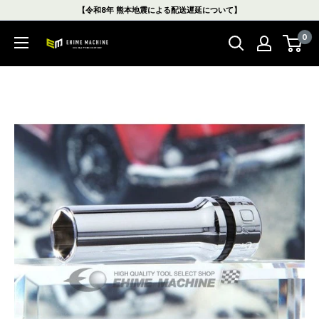
コ
【令和8年 熊本地震による配送遅延について】
ン
0
テ
エ
ン
ヒ
ツ
メ
に
マ
ス
シ
キ
ン
ッ
本
プ
店
す
る