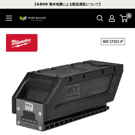
コ
【令和8年 熊本地震による配送遅延について】
ン
0
テ
エ
ン
ヒ
ツ
メ
に
マ
ス
シ
キ
ン
ッ
本
プ
店
す
る