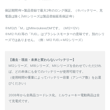
保証期間1年+製品登録で最大2年のロング保証。（※バッテリー、充
電器は除く/MXシリーズは製品登録延長保証1年）
※M12の「M」はMilwaukeeのMです。（M12=12V）
※M12 FUEL等の「FUEL」はブラシレスモーターの意味です。別のシリ
ーズではありません。（例：M12 FUEL＝M12シリーズ）
【過去・現在・未来と変わらないバッテリー】
M12シリーズ、M18シリーズ、MXシリーズを合わせていただけれ
ば、どの本体にも全てのバッテリーが使用可能です。
（使用時間や重量によってバッテリー容量（アンペア数）をお選
びください）
2008年から全商品コードレス化。ミルウォーキー電動商品は全
て充電式です。