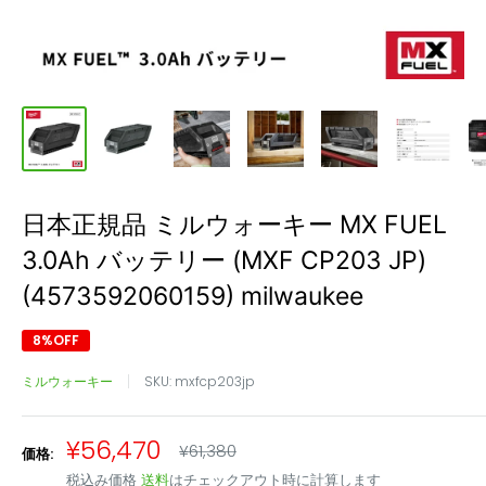
日本正規品 ミルウォーキー MX FUEL
3.0Ah バッテリー (MXF CP203 JP)
(4573592060159) milwaukee
8%OFF
ミルウォーキー
SKU:
mxfcp203jp
販
¥56,470
通
¥61,380
価格:
常
売
税込み価格
送料
はチェックアウト時に計算します
価