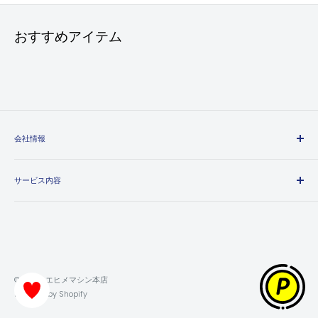
おすすめアイテム
会社情報
エヒメマシンとは
サービス内容
会社概要
プライバシーポリシー
送料・配送方法について
特定商取引法に基づく表記
お支払い方法について
利用規約
領収書について
返金ポリシー
保証・返品・交換について
© 2026 エヒメマシン本店
ポイントの獲得・利用方法について
Powered by Shopify
お問い合わせ