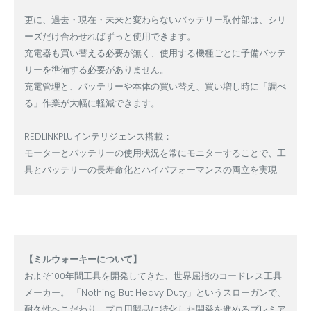
更に、過去・現在・未来と変わらないバッテリー取付部は、シリ
ーズだけ合わせればずっと使用できます。
充電器も買い替える必要が無く、使用する機種ごとに予備バッテ
リーを準備する必要がありません。
充電管理と、バッテリーや本体の買い替え、買い増し時に「調べ
る」作業が大幅に軽減できます。
REDLINKPLUインテリジェンス搭載：
モーターとバッテリーの使用状況を常にモニターすることで、工
具とバッテリーの長寿命化とハイパフォーマンスの両立を実現
【ミルウォーキーについて】
およそ100年間工具を開発してきた、世界屈指のコードレス工具
メーカー。 「Nothing But Heavy Duty」というスローガンで、
耐久性へこだわり、プロ用製品に特化した開発を進めるプレミア