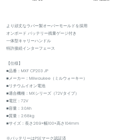
より頑丈なラバー製オーバーモールドを採用
オンボード バッテリー残量ゲージ付き
一体型キャリーハンドル
特許接続インターフェース
【仕様】
■品番：MXF CP203 JP
■メーカー：Milwaukee（ミルウォーキー）
■リチウムイオン電池
■適合機種：MXシリーズ（72Vタイプ）
■電圧：72V
■容量：3.0Ah
■質量：2.68kg
■サイズ：長さ269×幅100×高さ104mm
※バッテリーはPSEマーク認証済