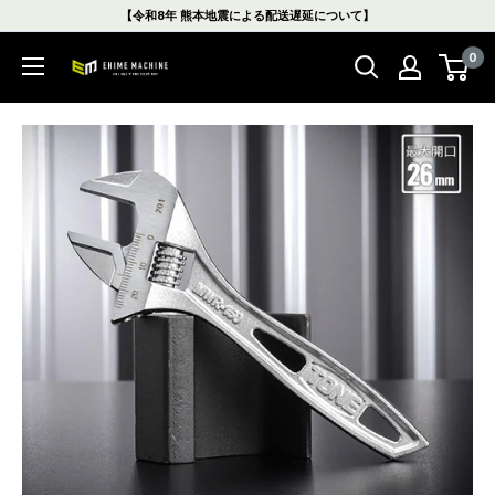
コ
【令和8年 熊本地震による配送遅延について】
ン
0
テ
エ
ン
ヒ
ツ
メ
に
マ
ス
シ
キ
ン
ッ
本
プ
店
す
る