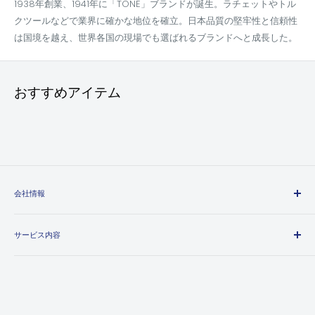
1938年創業、1941年に「TONE」ブランドが誕生。ラチェットやトル
クツールなどで業界に確かな地位を確立。日本品質の堅牢性と信頼性
は国境を越え、世界各国の現場でも選ばれるブランドへと成長した。
おすすめアイテム
会社情報
エヒメマシンとは
サービス内容
会社概要
プライバシーポリシー
送料・配送方法について
特定商取引法に基づく表記
お支払い方法について
利用規約
領収書について