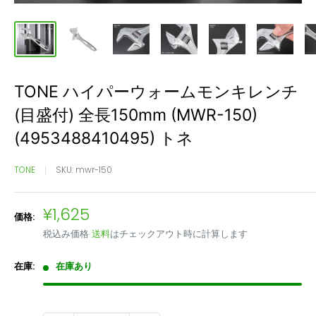
TONE ハイパーウォームモンキレンチ
(目盛付) 全長150mm (MWR-150)
(4953488410495) トネ
TONE
SKU:
mwr-150
販
¥1,625
価格:
売
税込み価格
送料
はチェックアウト時に計算します
価
格
在庫:
在庫あり