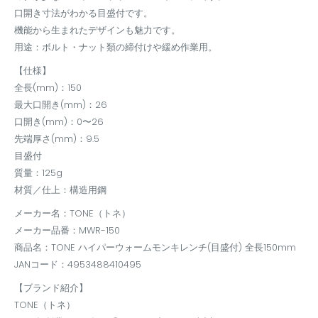
口開き寸法がわかる目盛付です。
機能から生まれたデザインも魅力です。
用途：ボルト・ナット類の締付けや緩め作業用。
【仕様】
全長(mm)：150
最大口開き(mm)：26
口開き(mm)：0〜26
先端厚さ(mm)：9.5
目盛付
質量：125g
材質／仕上：構造用鋼
メーカー名：TONE（トネ）
メーカー品番：MWR-150
商品名：TONE ハイパーウォームモンキレンチ(目盛付) 全長150mm
JANコード：4953488410495
【ブランド紹介】
TONE（トネ）