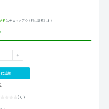
0
送料
はチェックアウト時に計算します
り
トに追加
2
( 0 )