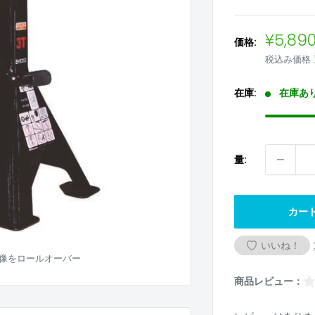
販
¥5,89
価格:
売
税込み価格
価
格
在庫:
在庫あ
量:
カー
いいね！
像をロールオーバー
商品レビュー：