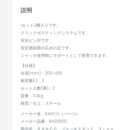
説明
1セット2脚入りです。
クリックポスティングシステムです。
安全ピン付です。
安定感抜群の広めの足です。
ジャッキ使用時にサポートとして使用できます。
【仕様】
全長(mm)：300~435
耐荷重(t)：3
セット入数(脚)：2
質量：3.3kg
材質／仕上：スチール
メーカー名：BAHCO（バーコ）
メーカー品番：BH33000
商品名：ＢＡＨＣＯ ジャッキスタンド ３ｔｏｎ