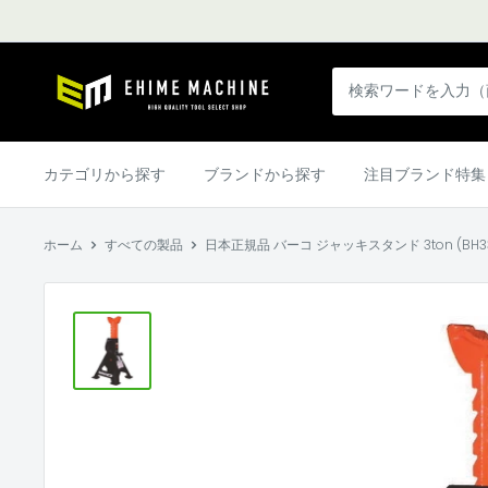
コ
ン
テ
エ
ン
ヒ
ツ
メ
に
マ
カテゴリから探す
ブランドから探す
注目ブランド特集
ス
シ
キ
ン
ッ
ホーム
すべての製品
日本正規品 バーコ ジャッキスタンド 3ton (BH33000
本
プ
店
す
る