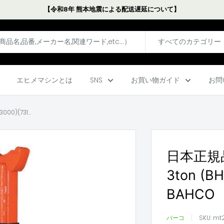
【令和8年 熊本地震による配送遅延について】
すべてのカテゴリー
エヒメマシンとは
SNS
お買い物ガイド
お問
)(731...
日本正規
3ton (B
BAHCO
バーコ
SKU:
mt