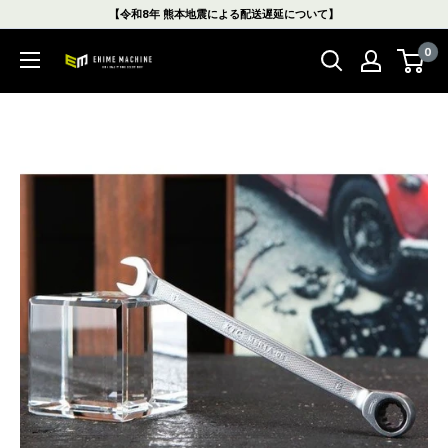
コ
【令和8年 熊本地震による配送遅延について】
ン
0
テ
エ
ン
ヒ
ツ
メ
に
マ
ス
シ
キ
ン
ッ
本
プ
店
す
る