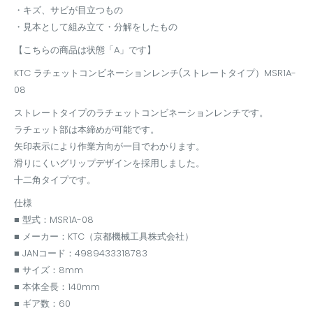
・キズ、サビが目立つもの
・見本として組み立て・分解をしたもの
【こちらの商品は状態「A」です】
KTC ラチェットコンビネーションレンチ(ストレートタイプ）MSR1A-
08
ストレートタイプのラチェットコンビネーションレンチです。
ラチェット部は本締めが可能です。
矢印表示により作業方向が一目でわかります。
滑りにくいグリップデザインを採用しました。
十二角タイプです。
仕様
■ 型式：MSR1A-08
■ メーカー：KTC（京都機械工具株式会社）
■ JANコード：4989433318783
■ サイズ：8mm
■ 本体全長：140mm
■ ギア数：60