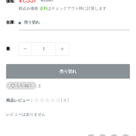
¥1,331
¥1,547
価格:
常
売
税込み価格
送料
はチェックアウト時に計算します
価
価
格
格
在庫:
売り切れ
量:
売り切れ
いいね！
4
商品レビュー：
( 0 )
レビューはありません