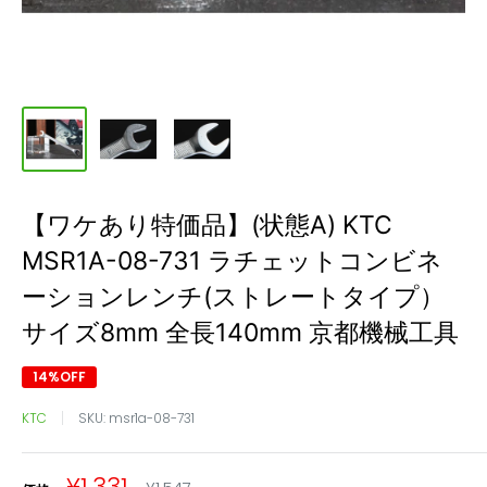
【ワケあり特価品】(状態A) KTC
MSR1A-08-731 ラチェットコンビネ
ーションレンチ(ストレートタイプ）
サイズ8mm 全長140mm 京都機械工具
14%OFF
KTC
SKU:
msr1a-08-731
販
通