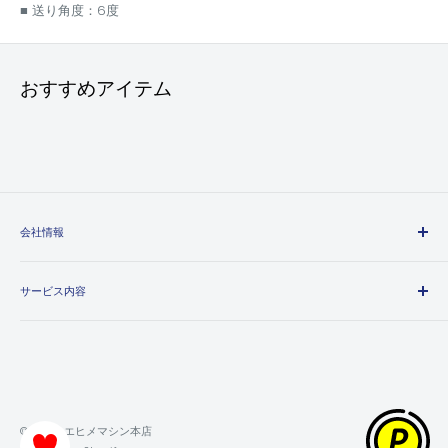
■ 送り角度：6度
おすすめアイテム
会社情報
エヒメマシンとは
サービス内容
会社概要
プライバシーポリシー
送料・配送方法について
特定商取引法に基づく表記
お支払い方法について
利用規約
領収書について
返金ポリシー
保証・返品・交換について
© 2026 エヒメマシン本店
ポイントの獲得・利用方法について