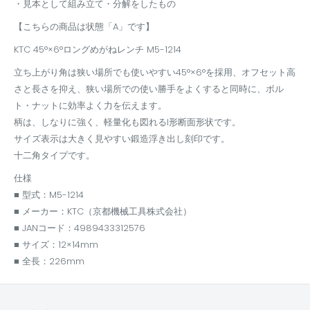
・見本として組み立て・分解をしたもの
【こちらの商品は状態「A」です】
KTC 45°×6°ロングめがねレンチ M5-1214
立ち上がり角は狭い場所でも使いやすい45°×6°を採用、オフセット高
さと長さを抑え、狭い場所での使い勝手をよくすると同時に、ボル
ト・ナットに効率よく力を伝えます。
柄は、しなりに強く、軽量化も図れるI形断面形状です。
サイズ表示は大きく見やすい鍛造浮き出し刻印です。
十二角タイプです。
仕様
■ 型式：M5-1214
■ メーカー：KTC（京都機械工具株式会社）
■ JANコード：4989433312576
■ サイズ：12×14mm
■ 全長：226mm