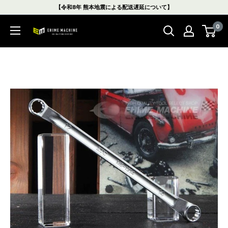
コ
【令和8年 熊本地震による配送遅延について】
ン
0
テ
エ
ン
ヒ
ツ
メ
に
マ
ス
シ
キ
ン
ッ
本
プ
店
す
る