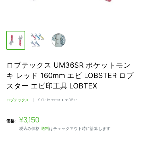
ロブテックス UM36SR ポケットモン
キ レッド 160mm エビ LOBSTER ロブ
スター エビ印工具 LOBTEX
ロブテックス
SKU:
lobster-um36sr
販
¥3,150
価格:
売
税込み価格
送料
はチェックアウト時に計算します
価