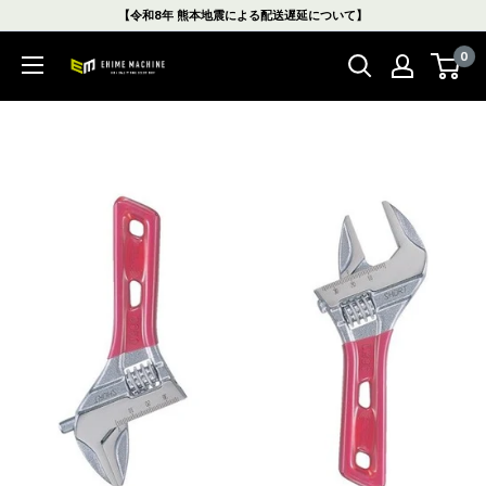
コ
【令和8年 熊本地震による配送遅延について】
ン
0
テ
エ
ン
ヒ
ツ
メ
に
マ
ス
シ
キ
ン
ッ
本
プ
店
す
る