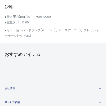
説明
●最大圧力(Bar/psi)：700/10000
●重量(kg)：10.05
●セット品：ハンドポンプ(YHP-320)、ホース(YF-200)、プレッシャ
ーゲージ(YM-235)
おすすめアイテム
会社情報
エヒメマシンとは
サービス内容
会社概要