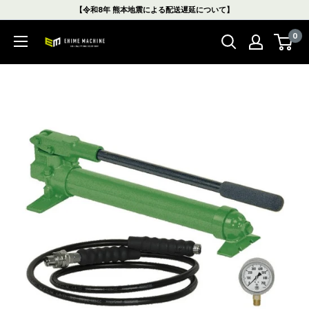
コ
【令和8年 熊本地震による配送遅延について】
ン
0
テ
エ
ン
ヒ
ツ
メ
に
マ
ス
シ
キ
ン
ッ
本
プ
店
す
る