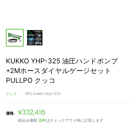
KUKKO YHP-325 油圧ハンドポンプ
+2Mホースダイヤルゲージセット
PULLPO クッコ
クッコ
SKU:
kukko-yhp-325
販
¥332,416
価格:
売
税込み価格
送料
はチェックアウト時に計算します
価