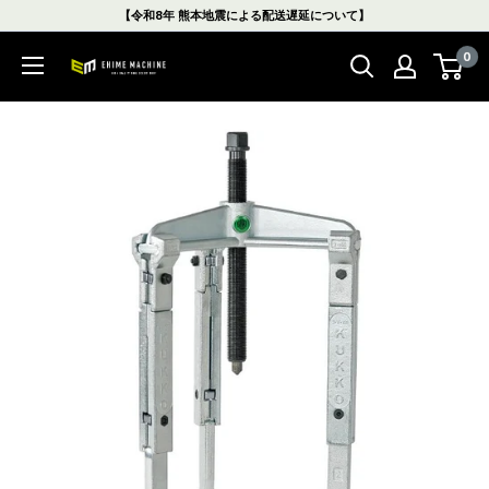
コ
【令和8年 熊本地震による配送遅延について】
ン
0
テ
エ
ン
ヒ
ツ
メ
に
マ
ス
シ
キ
ン
ッ
本
プ
店
す
る