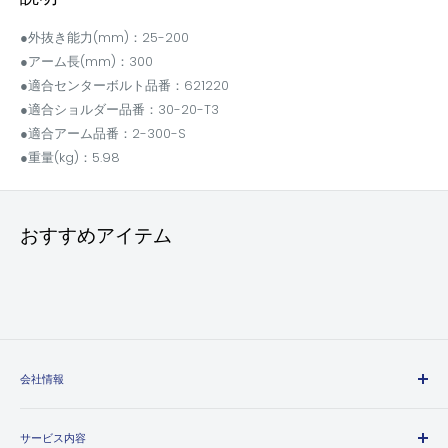
●外抜き能力(mm)：25-200
●アーム長(mm)：300
●適合センターボルト品番：621220
●適合ショルダー品番：30-20-T3
●適合アーム品番：2-300-S
●重量(kg)：5.98
おすすめアイテム
会社情報
エヒメマシンとは
サービス内容
会社概要