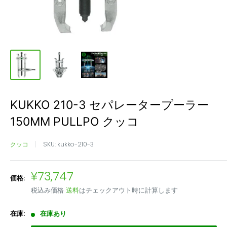
KUKKO 210-3 セパレータープーラー
150MM PULLPO クッコ
クッコ
SKU:
kukko-210-3
販
¥73,747
価格:
売
税込み価格
送料
はチェックアウト時に計算します
価
格
在庫:
在庫あり