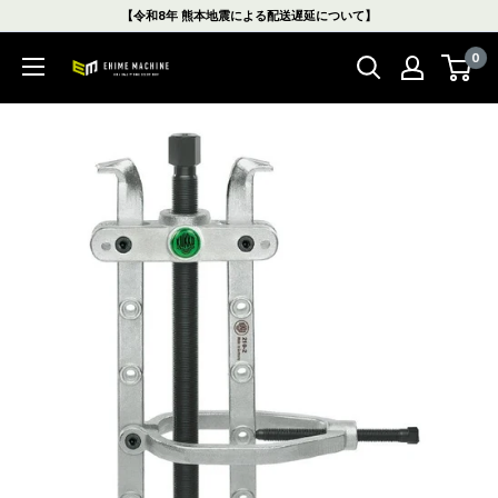
コ
【令和8年 熊本地震による配送遅延について】
ン
0
テ
エ
ン
ヒ
ツ
メ
に
マ
ス
シ
キ
ン
ッ
本
プ
店
す
る