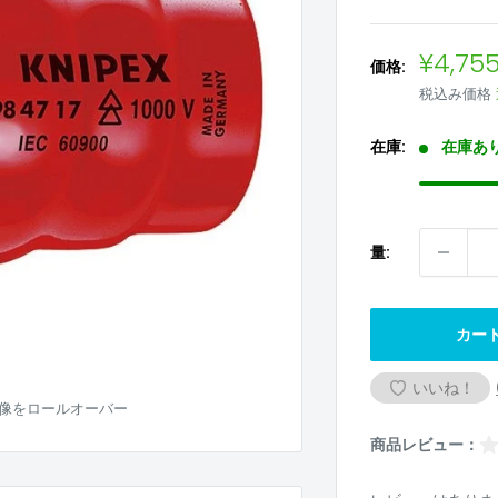
販
¥4,75
価格:
売
税込み価格
価
格
在庫:
在庫あ
量:
カー
いいね！
像をロールオーバー
商品レビュー：