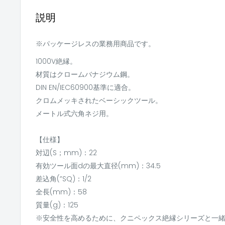
説明
※パッケージレスの業務用商品です。
1000V絶縁。
材質はクロームバナジウム鋼。
DIN EN/IEC60900基準に適合。
クロムメッキされたベーシックツール。
メートル式六角ネジ用。
【仕様】
対辺(S；mm)：22
有効ツール面dの最大直径(mm)：34.5
差込角(”SQ)：1/2
全長(mm)：58
質量(g)：125
※安全性を高めるために、クニペックス絶縁シリーズと一