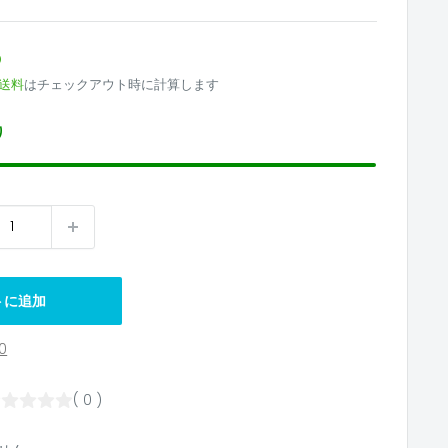
5
送料
はチェックアウト時に計算します
り
トに追加
0
( 0 )