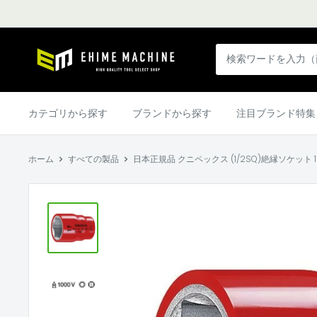
コ
ン
テ
エ
ン
ヒ
ツ
メ
に
マ
カテゴリから探す
ブランドから探す
注目ブランド特集
ス
シ
キ
ン
ッ
ホーム
すべての製品
日本正規品 クニペックス (1/2SQ)絶縁ソケット 1000
本
プ
店
す
る