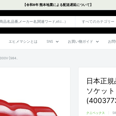
【令和8年 熊本地震による配送遅延について】
すべてのカテゴリー
エヒメマシンとは
SNS
お買い物ガイド
お問
V (984...
日本正規品
ソケット 1
(40037
クニペックス
S