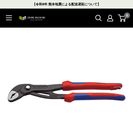
コ
【令和8年 熊本地震による配送遅延について】
ン
0
テ
エ
ン
ヒ
ツ
メ
に
マ
ス
シ
キ
ン
ッ
本
プ
店
す
る