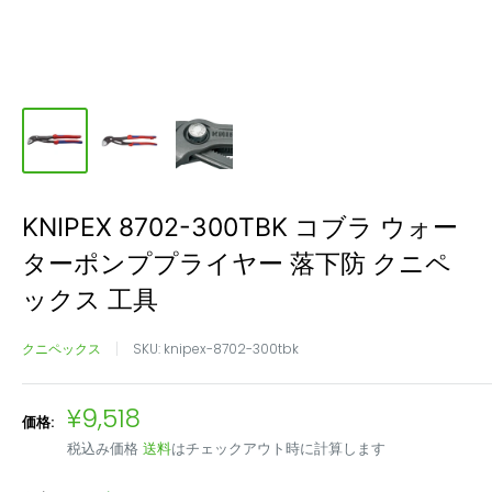
KNIPEX 8702-300TBK コブラ ウォー
ターポンププライヤー 落下防 クニペ
ックス 工具
クニペックス
SKU:
knipex-8702-300tbk
販
¥9,518
価格:
売
税込み価格
送料
はチェックアウト時に計算します
価