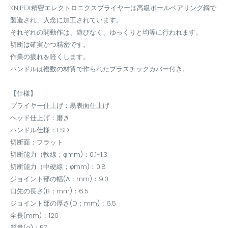
KNIPEX精密エレクトロニクスプライヤーは高級ボールベアリング鋼で
製造され、入念に加工されています。
それぞれの開動作は、遊びなく、ゆっくりと均等に行われます。
切断は確実かつ精密です。
作業の疲れを軽くします。
ハンドルは複数の材質で作られたプラスチックカバー付き。
【仕様】
プライヤー仕上げ：黒表面仕上げ
ヘッド仕上げ：磨き
ハンドル仕様：ESD
切断面：フラット
切断能力（軟線；φmm)：0.1-1.3
切断能力（中硬線；φmm)：0.8
ジョイント部の幅(A；mm)：9.0
口先の長さ(B；mm)：6.5
ジョイント部の厚さ(D；mm)：6.5
全長(mm)：120
質量(g)：57