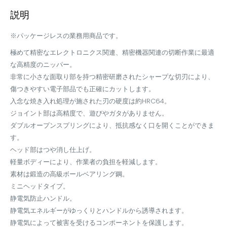
説明
※パッケージレスの業務用商品です。
極めて精密なエレクトロニクス関連、精密機器関連の切断作業に最適
な高精度のニッパー。
非常に小さな面取り部を持つ精密研磨されたシャープな切刃により、
傷つきやすい電子部品でも正確にカットします。
入念な焼き入れ処理が施された刃の硬度は約HRC64。
ジョイント部は高精度で、遊びやガタがありません。
ダブルオープンスプリングにより、抵抗感なく口を開くことができま
す。
ヘッド部はつや消し仕上げ。
軽量ボディーにより、作業者の負担を軽減します。
素材は鍛造の高級ボールベアリング鋼。
ミニヘッドタイプ。
静電気防止ハンドル。
静電気エネルギーがゆっくりとハンドルから誘導されます。
静電気によって被害を受けるコンポーネントを保護します。