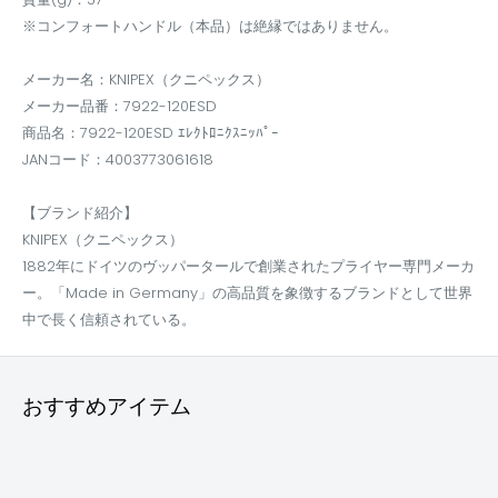
※コンフォートハンドル（本品）は絶縁ではありません。
メーカー名：KNIPEX（クニペックス）
メーカー品番：7922-120ESD
商品名：7922-120ESD ｴﾚｸﾄﾛﾆｸｽﾆｯﾊﾟｰ
JANコード：4003773061618
【ブランド紹介】
KNIPEX（クニペックス）
1882年にドイツのヴッパータールで創業されたプライヤー専門メーカ
ー。「Made in Germany」の高品質を象徴するブランドとして世界
中で長く信頼されている。
おすすめアイテム