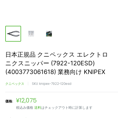
日本正規品 クニペックス エレクトロ
ニクスニッパー (7922-120ESD)
(4003773061618) 業務向け KNIPEX
クニペックス
SKU:
knipex-7922-120esd
販
¥12,075
価格:
売
税込み価格
送料
はチェックアウト時に計算します
価