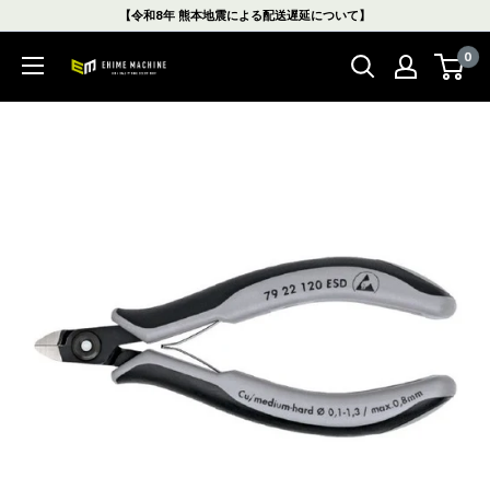
コ
【令和8年 熊本地震による配送遅延について】
ン
0
テ
エ
ン
ヒ
ツ
メ
に
マ
ス
シ
キ
ン
ッ
本
プ
店
す
る