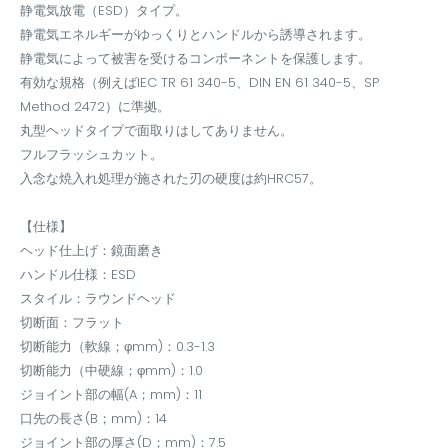
静電気放電（ESD）タイプ。
静電気エネルギーがゆっくりとハンドルから誘導されます。
静電気によって被害を受けるコンポーネントを保護します。
有効な規格（例えばIEC TR 61 340-5、DIN EN 61 340-5、SP
Method 2472）に準拠。
丸型ヘッドタイプで面取りはしてありません。
フルフラッシュカット。
入念な焼入れ処理が施された刃の硬度は約HRC57。
【仕様】
ヘッド仕上げ：鏡面磨き
ハンドル仕様：ESD
スタイル：ラウンドヘッド
切断面：フラット
切断能力（軟線；φmm)：0.3-1.3
切断能力（中硬線；φmm)：1.0
ジョイント部の幅(A；mm)：11
口先の長さ(B；mm)：14
ジョイント部の厚さ(D；mm)：7.5