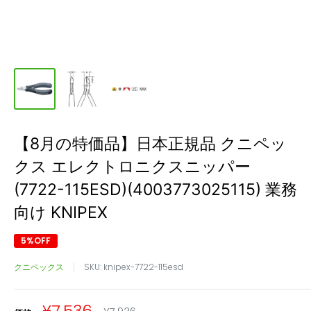
【8月の特価品】日本正規品 クニペッ
クス エレクトロニクスニッパー
(7722-115ESD)(4003773025115) 業務
向け KNIPEX
5%OFF
クニペックス
SKU:
knipex-7722-115esd
販
通