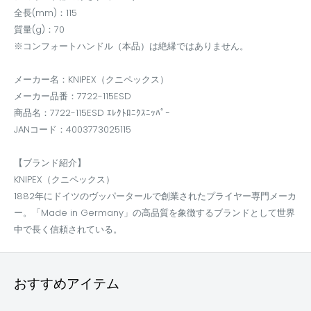
全長(mm)：115
質量(g)：70
※コンフォートハンドル（本品）は絶縁ではありません。
メーカー名：KNIPEX（クニペックス）
メーカー品番：7722-115ESD
商品名：7722-115ESD ｴﾚｸﾄﾛﾆｸｽﾆｯﾊﾟｰ
JANコード：4003773025115
【ブランド紹介】
KNIPEX（クニペックス）
1882年にドイツのヴッパータールで創業されたプライヤー専門メーカ
ー。「Made in Germany」の高品質を象徴するブランドとして世界
中で長く信頼されている。
おすすめアイテム