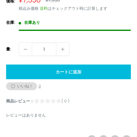
¥7,536
¥7,936
価格:
常
売
税込み価格
送料
はチェックアウト時に計算します
価
価
格
格
在庫:
在庫あり
量:
カートに追加
いいね！
0
商品レビュー：
( 0 )
レビューはありません