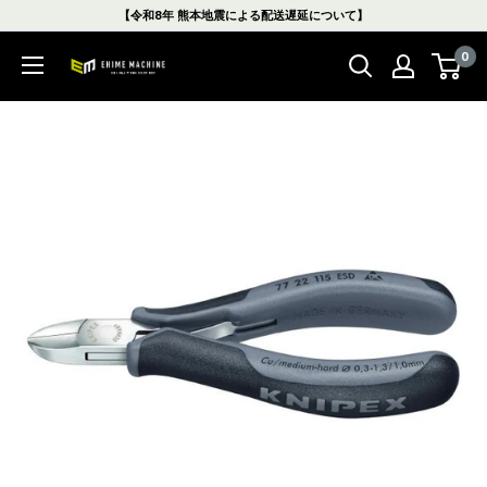
コ
【令和8年 熊本地震による配送遅延について】
ン
0
テ
エ
ン
ヒ
ツ
メ
に
マ
ス
シ
キ
ン
ッ
本
プ
店
す
る