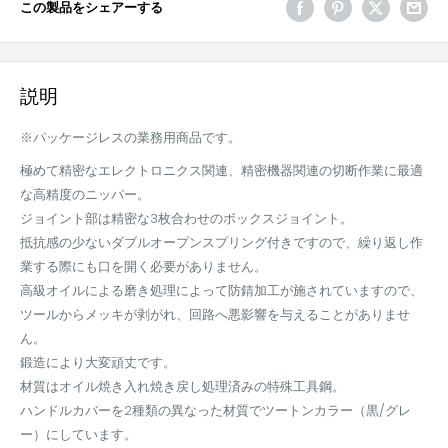
この製品をシェアーする
説明
※パッケージレスの業務用商品です。
極めて精密なエレクトロニクス関連、精密機器関連の切断作業に最適
な高精度のニッパー。
ジョイント部は精密な3枚合わせのボックスジョイント。
抵抗感の少ないダブルオープンスプリング付きですので、繰り返し作
業する際にも口を開く必要がありません。
高級オイルによる磨き処理によって防錆加工が施されていますので、
ツールからメッキが剥がれ、回路へ悪影響を与えることがありませ
ん。
鍛造により大変頑丈です。
材質はオイル焼き入れ焼き戻し処理済みの特殊工具鋼。
ハンドルカバーを2種類の異なった材質でツートンカラー（黒/グレ
ー）にしています。