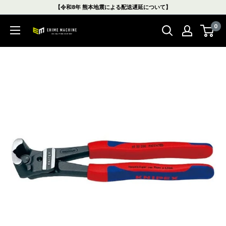
コ
【令和8年 熊本地震による配送遅延について】
ン
0
テ
エ
ン
ヒ
ツ
メ
に
マ
ス
シ
キ
ン
ッ
本
プ
店
す
る