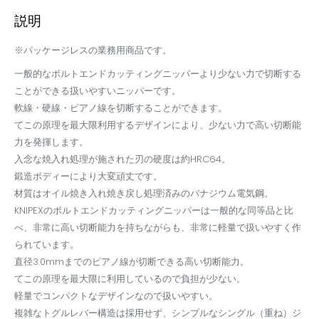
説明
※パッケージレスの業務用商品です。
一般的なボルトエンドカッティングニッパーより少ない力で切断する
ことができる扱いやすいニッパーです。
軟線・硬線・ピアノ線を切断することができます。
てこの原理を最大限利用するデザインにより、少ない力で高い切断能
力を発揮します。
入念な焼入れ処理が施された刃の硬度は約HRC64。
鍛造ボディーにより大変頑丈です。
材質はオイル焼き入れ焼き戻し処理済みのバナジウム電気鋼。
KNIPEXのボルトエンドカッティングニッパーは一般的な同等品と比
べ、非常に高い切断能力を持ちながらも、非常に軽量で扱いやすく作
られています。
直径3.0mmまでのピアノ線が切断できる高い切断能力。
てこの原理を最大限に利用しているので負担が少ない。
軽量でコンパクトなデザインなので扱いやすい。
複雑なトグルレバー構造は採用せず、シンプルなシングル（重ね）ジ