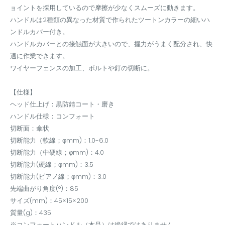
ョイントを採用しているので摩擦が少なくスムーズに動きます。
ハンドルは2種類の異なった材質で作られたツートンカラーの細いハ
ンドルカバー付き。
ハンドルカバーとの接触面が大きいので、握力がうまく配分され、快
適に作業できます。
ワイヤーフェンスの加工、ボルトや釘の切断に。
【仕様】
ヘッド仕上げ：黒防錆コート・磨き
ハンドル仕様：コンフォート
切断面：傘状
切断能力（軟線；φmm)：1.0-6.0
切断能力（中硬線；φmm)：4.0
切断能力(硬線；φmm)：3.5
切断能力(ピアノ線；φmm)：3.0
先端曲がり角度(°)：85
サイズ(mm)：45×15×200
質量(g)：435
※コンフォートハンドル（本品）は絶縁ではありません。