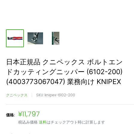
日本正規品 クニペックス ボルトエン
ドカッティングニッパー (6102-200)
(4003773067047) 業務向け KNIPEX
クニペックス
SKU:
knipex-6102-200
販
¥11,797
価格:
売
税込み価格
送料
はチェックアウト時に計算します
価