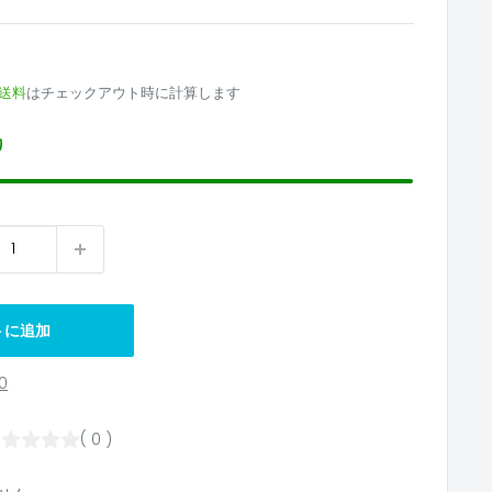
4
送料
はチェックアウト時に計算します
り
トに追加
0
( 0 )