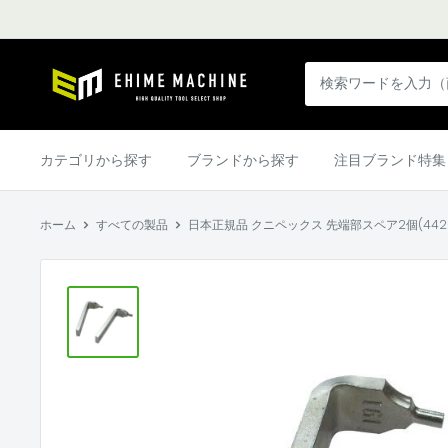
コ
ン
テ
エ
ン
ヒ
ツ
メ
に
マ
カテゴリから探す
ブランドから探す
注目ブランド特集
ス
シ
キ
ン
ッ
ホーム
すべての製品
日本正規品 クニペックス 先端部スペア2個(4420-J61
本
プ
店
す
る