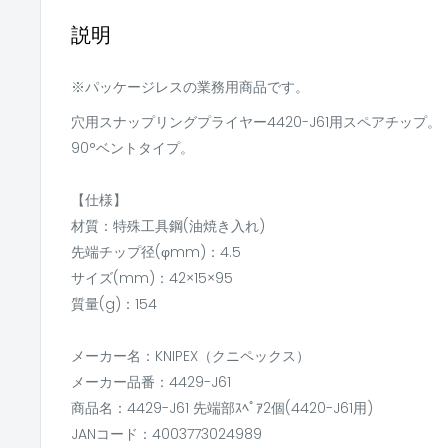
説明
※パッケージレスの業務用商品です。
穴用スナップリングプライヤー4420-J61用スペアチップ。
90°ベントタイプ。
【仕様】
材質：特殊工具鋼(油焼き入れ)
先端チップ径(φmm)：4.5
サイズ(mm)：42×15×95
質量(g)：154
メーカー名：KNIPEX（クニペックス）
メーカー品番：4429-J61
商品名：4429-J61 先端部ｽﾍﾟｱ2個(4420-J61用)
JANコード：4003773024989