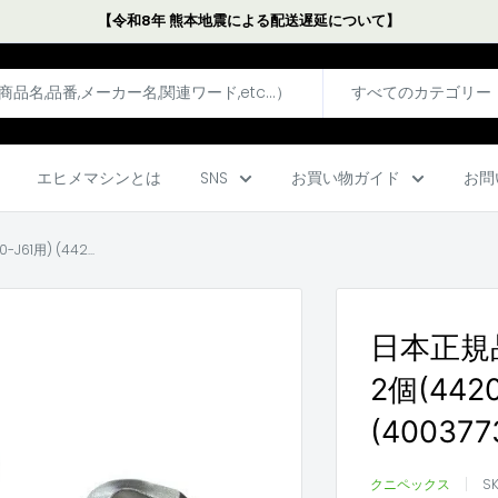
【令和8年 熊本地震による配送遅延について】
すべてのカテゴリー
エヒメマシンとは
SNS
お買い物ガイド
お問
用) (442...
日本正規
2個(4420
(40037
クニペックス
S