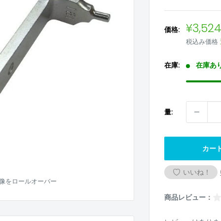
販
¥3,52
価格:
売
税込み価格
価
格
在庫:
在庫あ
量:
カー
いいね！
像をロールオーバー
商品レビュー：