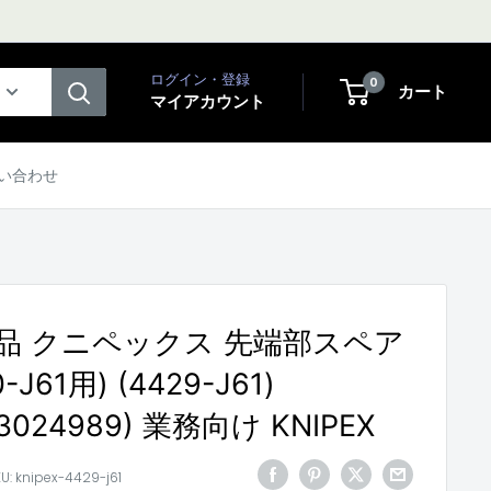
ログイン・登録
0
カート
マイアカウント
い合わせ
品 クニペックス 先端部スペア
-J61用) (4429-J61)
73024989) 業務向け KNIPEX
KU:
knipex-4429-j61