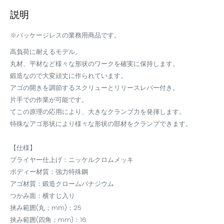
説明
※パッケージレスの業務用商品です。
高負荷に耐えるモデル。
丸材、平材など様々な形状のワークを確実に保持します。
鍛造なので大変頑丈に作られています。
アゴの開きを調節するスクリューとリリースレバー付き。
片手での作業が可能です。
てこの原理の応用により、大きなクランプ力を発揮します。
特殊なアゴ形状により様々な形状の部材をクランプできます。
【仕様】
プライヤー仕上げ：ニッケルクロムメッキ
ボディー材質：強力特殊鋼
アゴ材質：鍛造クロームバナジウム
つかみ面：横すじ入り
挟み範囲(丸；mm)：25
挟み範囲(四角；mm)：16