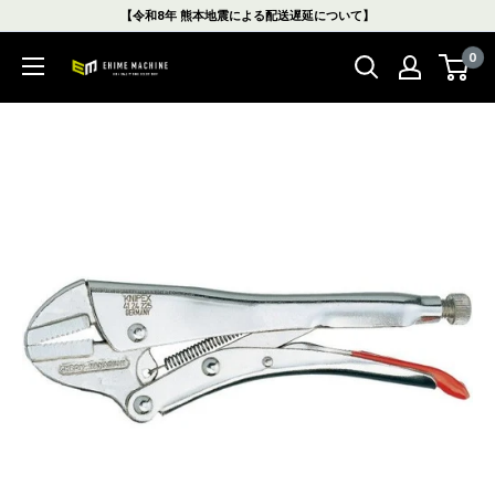
コ
【令和8年 熊本地震による配送遅延について】
ン
0
テ
エ
ン
ヒ
ツ
メ
に
マ
ス
シ
キ
ン
ッ
本
プ
店
す
る