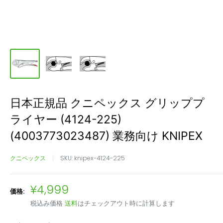
日本正規品 クニペックス グリッププ
ライヤー (4124-225)
(4003773023487) 業務向け KNIPEX
クニペックス
SKU:
knipex-4124-225
販
¥4,999
価格:
売
税込み価格
送料
はチェックアウト時に計算します
価