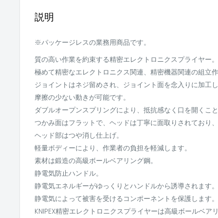
説明
※パッケージレスの業務用商品です。
質の高い作業を約束する精密エレクトロニクスプライヤー
極めて精密なエレクトロニクス関連、精密機器関連の組立
ジョイントはネジ留めされ、ジョイント面を念入りに加工
摩擦の少ない動きが可能です。
ダブルオープンスプリングにより、抵抗感なく口を開くこ
つかみ面はフラットで、ヘッドは丁寧に面取りされており
ヘッド部はつや消し仕上げ。
軽量ボディーにより、作業者の負担を軽減します。
素材は鍛造の高級ボールベアリング鋼。
静電気防止ハンドル。
静電気エネルギーがゆっくりとハンドルから誘導されます
静電気によって被害を受けるコンポーネントを保護します
KNIPEX精密エレクトロニクスプライヤーは高級ボールベ