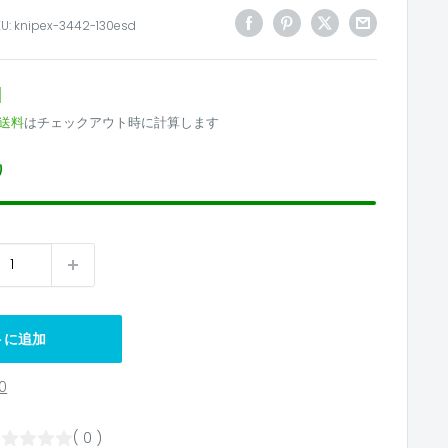
KU:
knipex-3442-130esd
1
送料
はチェックアウト時に計算します
り
トに追加
0
( 0 )