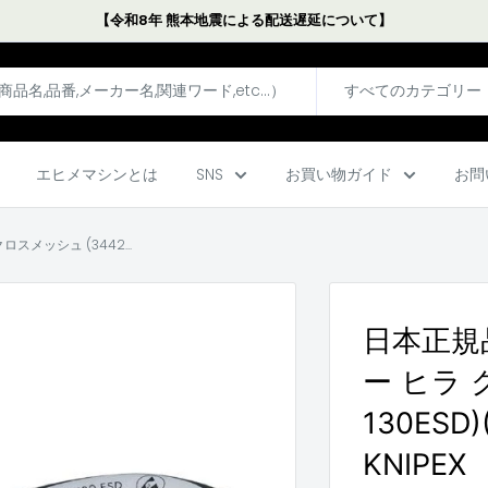
【令和8年 熊本地震による配送遅延について】
すべてのカテゴリー
エヒメマシンとは
SNS
お買い物ガイド
お問
メッシュ (3442...
日本正規
ー ヒラ 
130ESD
KNIPEX