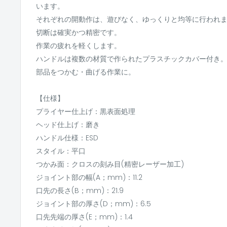
います。
それぞれの開動作は、遊びなく、ゆっくりと均等に行われ
切断は確実かつ精密です。
作業の疲れを軽くします。
ハンドルは複数の材質で作られたプラスチックカバー付き
部品をつかむ・曲げる作業に。
【仕様】
プライヤー仕上げ：黒表面処理
ヘッド仕上げ：磨き
ハンドル仕様：ESD
スタイル：平口
つかみ面：クロスの刻み目(精密レーザー加工)
ジョイント部の幅(A；mm)：11.2
口先の長さ(B；mm)：21.9
ジョイント部の厚さ(D；mm)：6.5
口先先端の厚さ(E；mm)：1.4