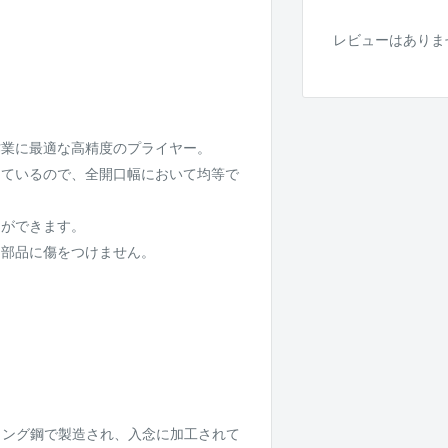
レビューはありま
。
作業に最適な高精度のプライヤー。
しているので、全開口幅において均等で
とができます。
、部品に傷をつけません。
。
。
アリング鋼で製造され、入念に加工されて