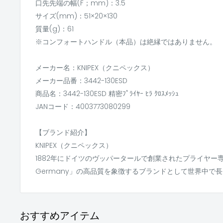
口先先端の幅(F；mm)：3.5
サイズ(mm)：51×20×130
質量(g)：61
※コンフォートハンドル（本品）は絶縁ではありません。
メーカー名：KNIPEX（クニペックス）
メーカー品番：3442-130ESD
商品名：3442-130ESD 精密ﾌﾟﾗｲﾔｰ ﾋﾗ ｸﾛｽﾒｯｼｭ
JANコード：4003773080299
【ブランド紹介】
KNIPEX（クニペックス）
1882年にドイツのヴッパータールで創業されたプライヤー専門
Germany」の高品質を象徴するブランドとして世界中で
おすすめアイテム