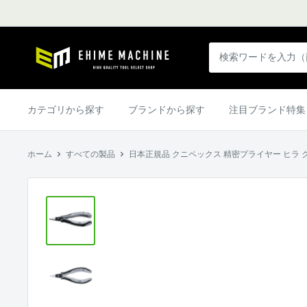
コ
ン
テ
エ
ン
ヒ
ツ
メ
に
マ
カテゴリから探す
ブランドから探す
注目ブランド特集
ス
シ
キ
ン
ッ
ホーム
すべての製品
日本正規品 クニペックス 精密プライヤー ヒラ クロス
本
プ
店
す
る