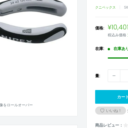
クニペックス
S
販
¥10,40
価格:
売
税込み価格
価
格
在庫:
在庫あ
量:
カー
像をロールオーバー
いいね！
商品レビュー：