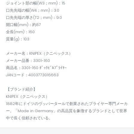
ジョイント部の幅(W3；mm)：15
口先先端の幅(W4；mm)：3.0
口先先端の厚さ(T2；mm)：9.0
開口幅(mm)：約87
全長(mm)：160
質量(g)：103
メーカー名：KNIPEX（クニペックス）
メーカー品番：3301-160
商品名：3301-160 ﾀﾞｯｸﾋﾞﾙﾌﾟﾗｲﾔｰ
JANコード：4003773016663
【ブランド紹介】
KNIPEX（クニペックス）
1882年にドイツのヴッパータールで創業されたプライヤー専門メーカ
ー。「Made in Germany」の高品質を象徴するブランドとして世界
中で長く信頼されている。