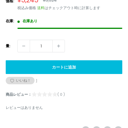
¥5,245
¥5,524
価格:
常
売
税込み価格
送料
はチェックアウト時に計算します
価
価
格
格
在庫:
在庫あり
量:
カートに追加
いいね！
1
商品レビュー：
( 0 )
レビューはありません