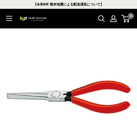
コ
【令和8年 熊本地震による配送遅延について】
ン
0
テ
エ
ン
ヒ
ツ
メ
に
マ
ス
シ
キ
ン
ッ
本
プ
店
す
る