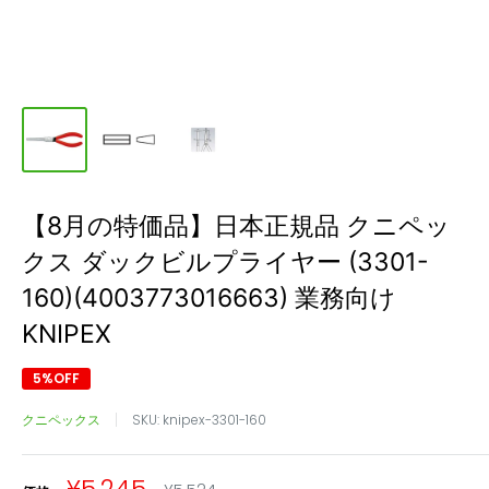
【8月の特価品】日本正規品 クニペッ
クス ダックビルプライヤー (3301-
160)(4003773016663) 業務向け
KNIPEX
5%OFF
クニペックス
SKU:
knipex-3301-160
販
通