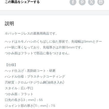
この製品をシェアーする
説明
※パッケージレスの業務用商品です。
ヘッドはカモノハシのくちばしに似た形状で、先端幅は9mmとテー
パー状に薄くなっており、先端厚さは片側1.5mmです。
つかみ面はフラットで部品に傷をつけません。
【仕様】
ヘッド仕上げ：黒防錆コート・研磨
ハンドル仕様：プラスチックコーティング
刃材質：クロムバナジウム鋼(油焼き入れ)
スタイル：広い平口
つかみ面：フラット
口先の長さ(L3；mm)：55
ジョイント部の厚さ(T1；mm)：7.5