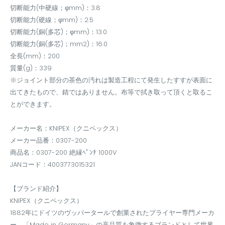
切断能力(中硬線；φmm)：3.8
切断能力(硬線；φmm)：2.5
切断能力(銅(多芯)；φmm)：13.0
切断能力(銅(多芯)；mm2)：16.0
全長(mm)：200
質量(g)：339
※ジョイント部分の茶色の汚れは製造工程にて発生したすすが表面に
出てきたもので、錆ではありません。布等で拭き取って頂くと取るこ
とができます。
メーカー名：KNIPEX（クニペックス）
メーカー品番：0307-200
商品名：0307-200 絶縁ﾍﾟﾝﾁ 1000V
JANコード：4003773015321
【ブランド紹介】
KNIPEX（クニペックス）
1882年にドイツのヴッパータールで創業されたプライヤー専門メーカ
ー。「Made in Germany」の高品質を象徴するブランドとして世界