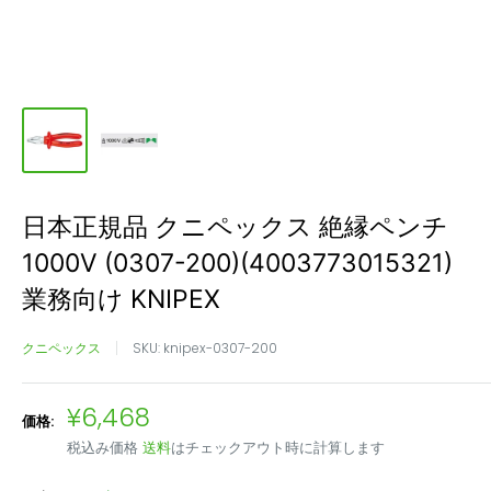
日本正規品 クニペックス 絶縁ペンチ
1000V (0307-200)(4003773015321)
業務向け KNIPEX
クニペックス
SKU:
knipex-0307-200
販
¥6,468
価格:
売
税込み価格
送料
はチェックアウト時に計算します
価