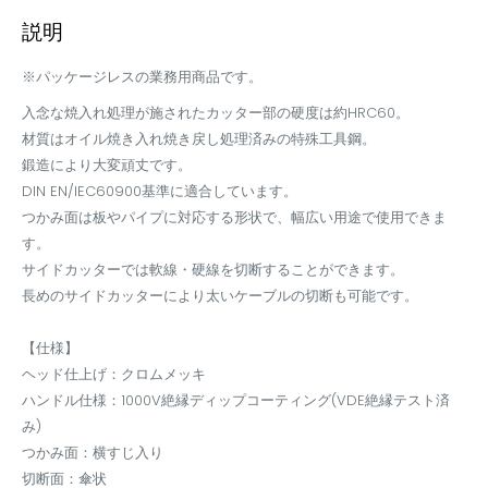
説明
※パッケージレスの業務用商品です。
入念な焼入れ処理が施されたカッター部の硬度は約HRC60。
材質はオイル焼き入れ焼き戻し処理済みの特殊工具鋼。
鍛造により大変頑丈です。
DIN EN/IEC60900基準に適合しています。
つかみ面は板やパイプに対応する形状で、幅広い用途で使用できま
す。
サイドカッターでは軟線・硬線を切断することができます。
長めのサイドカッターにより太いケーブルの切断も可能です。
【仕様】
ヘッド仕上げ：クロムメッキ
ハンドル仕様：1000V絶縁ディップコーティング(VDE絶縁テスト済
み)
つかみ面：横すじ入り
切断面：傘状