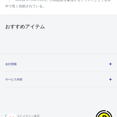
中で長く信頼されている。
おすすめアイテム
会社情報
エヒメマシンとは
サービス内容
会社概要
プライバシーポリシー
送料・配送方法について
特定商取引法に基づく表記
お支払い方法について
利用規約
領収書について
返金ポリシー
保証・返品・交換について
© 2026 エヒメマシン本店