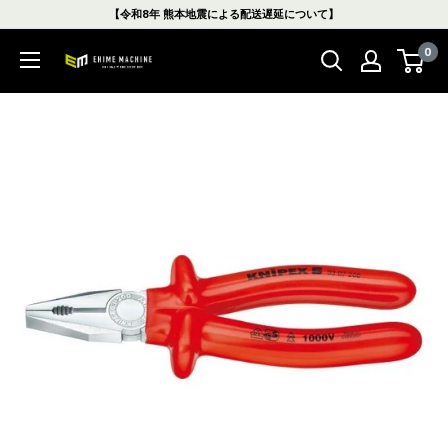
コ
【令和8年 熊本地震による配送遅延について】
ン
0
テ
エ
ン
ヒ
ツ
メ
に
マ
ス
シ
キ
ン
ッ
本
プ
店
す
る