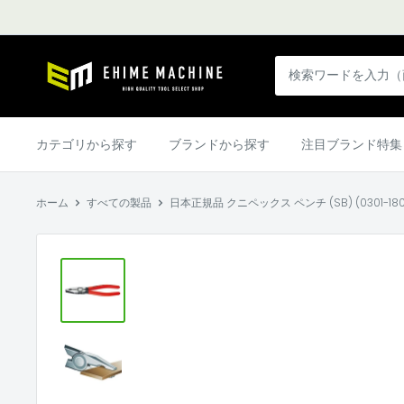
コ
ン
テ
エ
ン
ヒ
ツ
メ
に
マ
カテゴリから探す
ブランドから探す
注目ブランド特集
ス
シ
キ
ン
ッ
ホーム
すべての製品
日本正規品 クニペックス ペンチ (SB) (0301-180SB
本
プ
店
す
る