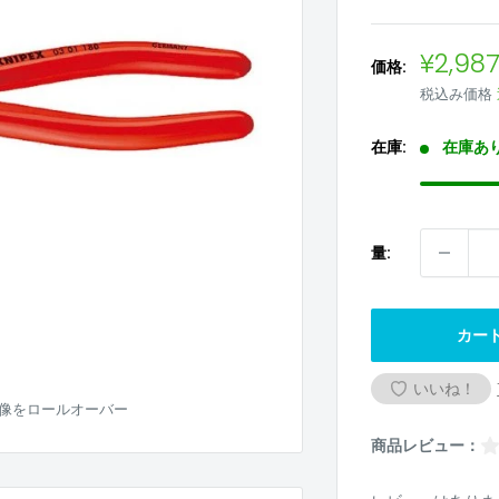
販
¥2,98
価格:
売
税込み価格
価
格
在庫:
在庫あ
量:
カー
いいね！
像をロールオーバー
商品レビュー：