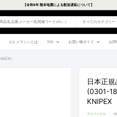
【令和8年 熊本地震による配送遅延について】
すべてのカテゴリー
エヒメマシンとは
SNS
お買い物ガイド
お問
)(40...
日本正規品
(0301-1
KNIPEX
クニペックス
S