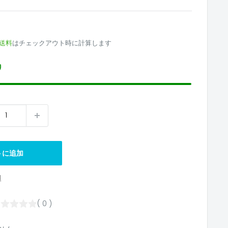
7
送料
はチェックアウト時に計算します
り
トに追加
1
( 0 )