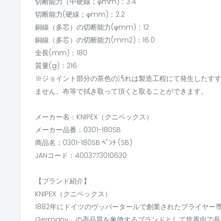
切断能力（中硬線；φmm)：3.4
切断能力(硬線；φmm)：2.2
銅線（多芯）の切断能力(φmm)：12
銅線（多芯）の切断能力(mm2)：16.0
全長(mm)：180
質量(g)：216
※ジョイント部分の茶色の汚れは製造工程にて発生したす
ません。布等で拭き取って頂くと取ることができます。
メーカー名：KNIPEX（クニペックス）
メーカー品番：0301-180SB
商品名：0301-180SB ﾍﾟﾝﾁ (SB)
JANコード：4003773010630
【ブランド紹介】
KNIPEX（クニペックス）
1882年にドイツのヴッパータールで創業されたプライヤー専門
Germany」の高品質を象徴するブランドとして世界中で