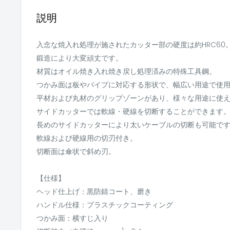
説明
入念な焼入れ処理が施されたカッター部の硬度は約HRC60
鍛造により大変頑丈です。
材質はオイル焼き入れ焼き戻し処理済みの特殊工具鋼。
つかみ面は板やパイプに対応する形状で、幅広い用途で使
平材および丸材のグリップゾーンがあり、様々な用途に使
サイドカッターでは軟線・硬線を切断することができます
長めのサイドカッターにより太いケーブルの切断も可能で
軟線および硬線用の切刃付き。
切断面は傘状で斜め刃。
【仕様】
ヘッド仕上げ：黒防錆コート、磨き
ハンドル仕様：プラスチックコーティング
つかみ面：横すじ入り