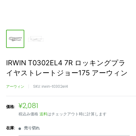
IRWIN T0302EL4 7R ロッキングプラ
イヤストレートジョー175 アーウィン
アーウィン
SKU:
irwin-t0302el4
販
¥2,081
価格:
売
税込み価格
送料
はチェックアウト時に計算します
価
格
在庫:
売り切れ