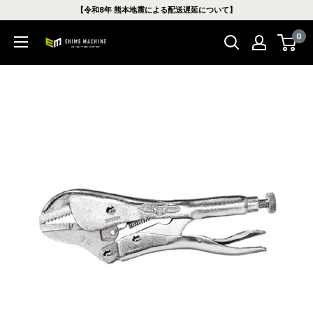
コ
【令和8年 熊本地震による配送遅延について】
ン
0
テ
エ
ン
ヒ
ツ
メ
に
マ
ス
シ
キ
ン
ッ
本
プ
店
す
る