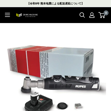
コ
【令和8年 熊本地震による配送遅延について】
ン
0
テ
エ
ン
ヒ
ツ
メ
に
マ
ス
シ
キ
ン
ッ
本
プ
店
す
る