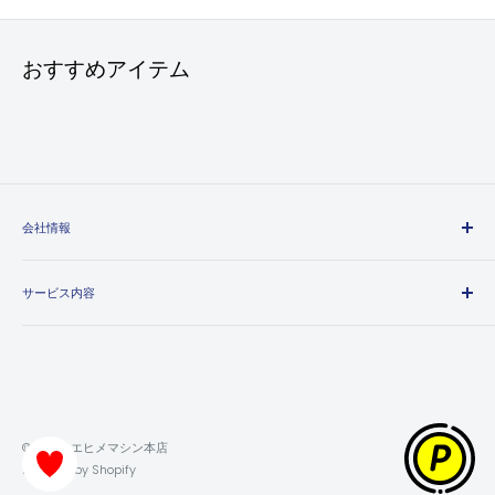
おすすめアイテム
会社情報
エヒメマシンとは
サービス内容
会社概要
プライバシーポリシー
送料・配送方法について
特定商取引法に基づく表記
お支払い方法について
利用規約
領収書について
返金ポリシー
保証・返品・交換について
© 2026 エヒメマシン本店
ポイントの獲得・利用方法について
Powered by Shopify
お問い合わせ