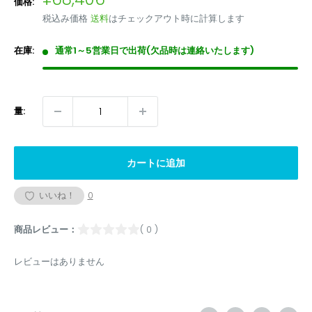
価格:
売
税込み価格
送料
はチェックアウト時に計算します
価
格
在庫:
通常1～5営業日で出荷(欠品時は連絡いたします)
量:
カートに追加
いいね！
0
商品レビュー：
( 0 )
レビューはありません