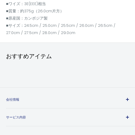
■ワイズ：3E(EEE)相当
■質量：約375g（26.0cm片方）
■原産国：カンボジア製
■サイズ：24.5cm / 25.0cm / 25.5cm / 26.0cm / 26.5cm /
27.0cm / 27.5cm / 28.0cm / 29.0cm
おすすめアイテム
会社情報
エヒメマシンとは
サービス内容
会社概要
プライバシーポリシー
送料・配送方法について