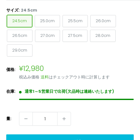
サイズ:
24.5cm
24.5cm
25.0cm
25.5cm
26.0cm
26.5cm
27.0cm
27.5cm
28.0cm
29.0cm
販
¥12,980
価格:
売
税込み価格
送料
はチェックアウト時に計算します
価
格
在庫:
通常1～5営業日で出荷(欠品時は連絡いたします)
量: