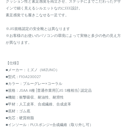
クッション性と素足感覚を両立させ、ステッチにまでこだわったデザ
インで細く見えるシルエットなのにEEE設計。
素足感覚でも履きこなせる一足です。
※JIS規格認定の安全靴とは異なります
※お客様のお使いのパソコンの環境によって実物と多少の色の見え方
が異なります。
【仕様】
■メーカー：ミズノ（MIZUNO）
■型式：F1GA230027
■カラー：ブルーグレー×コーラル
■規格：JSAA A種 [普通作業用](JIS S種相当) 認定品
■機能：衝撃吸収、耐油性、耐滑性
■甲材：人工皮革、合成繊維、合成皮革
■底材：ゴム底
■先芯：硬質樹脂
■インソール：PUスポンジ+合成繊維（取り外し可）