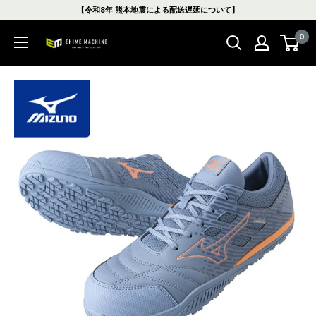
コ
【令和8年 熊本地震による配送遅延について】
ン
0
テ
エ
ン
ヒ
ツ
メ
に
マ
ス
シ
キ
ン
ッ
本
プ
店
す
る