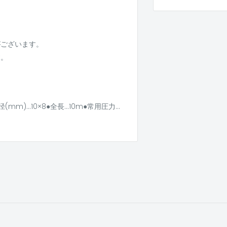
がございます。
す。
(mm)…10×8●全長…10m●常用圧力…