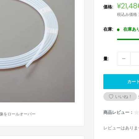
販
¥21,48
価格:
売
税込み価格
価
格
在庫:
在庫あ
量:
カー
いいね！
商品レビュー：
像をロールオーバー
レビューはありま