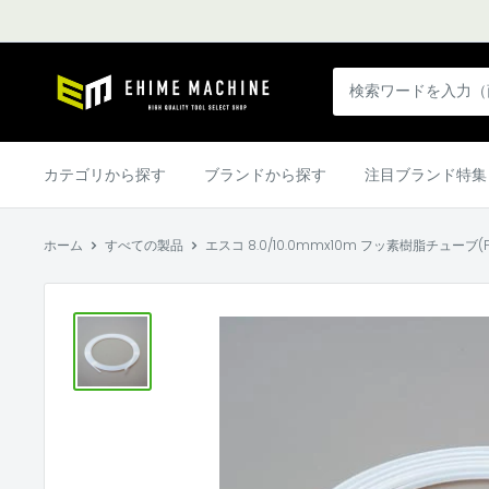
コ
ン
テ
エ
ン
ヒ
ツ
メ
に
マ
カテゴリから探す
ブランドから探す
注目ブランド特集
ス
シ
キ
ン
ッ
ホーム
すべての製品
エスコ 8.0/10.0mmx10m フッ素樹脂チューブ(PTFE
本
プ
店
す
る