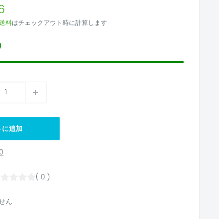
6
送料
はチェックアウト時に計算します
り
トに追加
0
( 0 )
せん