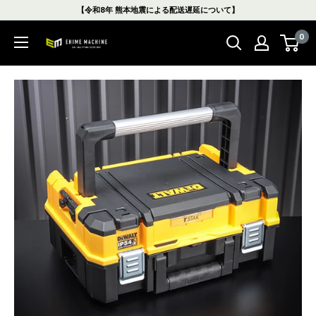
コ
【令和8年 熊本地震による配送遅延について】
ン
0
テ
エ
ン
ヒ
ツ
メ
に
マ
ス
シ
キ
ン
ッ
本
プ
店
す
る