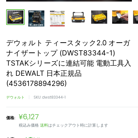
デウォルト ティースタック2.0 オーガ
ナイザートップ (DWST83344-1)
TSTAKシリーズに連結可能 電動工具入
れ DEWALT 日本正規品
(4536178894296)
デウォルト
SKU:
dwst83344-1
販
¥6,127
価格:
売
税込み価格
送料
はチェックアウト時に計算します
価
格