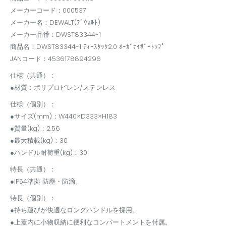
メーカーコード：000537
メーカー名：DEWALT(ﾃﾞｳｫﾙﾄ)
メーカー品番：DWST83344-1
商品名：DWST83344-1 ﾃｨｰｽﾀｯｸ2.0 ｵｰｶﾞﾅｲｻﾞｰﾄｯﾌﾟ
JANコード：4536178894296
仕様（共通）：
●材質：ポリプロピレン/ステンレス
仕様（個別）：
●サイズ(mm)：W440×D333×H183
●質量(kg)：2.56
●最大積載(kg)：30
●ハンドル耐荷重(kg)：30
特長（共通）：
●IP54準拠 防塵・防滴。
特長（個別）：
●持ち運びが快適なロングハンドルを採用。
●上蓋内に小物収納に便利なコンパートメントを付属。