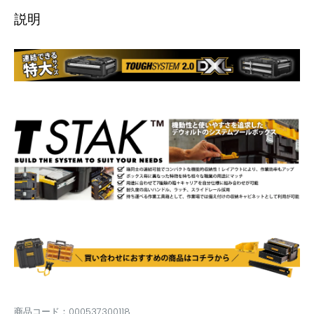
説明
商品コード：000537300118