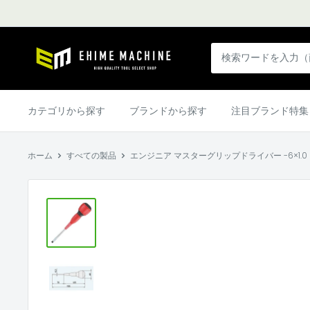
コ
ン
テ
エ
ン
ヒ
ツ
メ
に
マ
カテゴリから探す
ブランドから探す
注目ブランド特集
ス
シ
キ
ン
ッ
ホーム
すべての製品
エンジニア マスターグリップドライバー -6×1.0 (DG-
本
プ
店
す
る