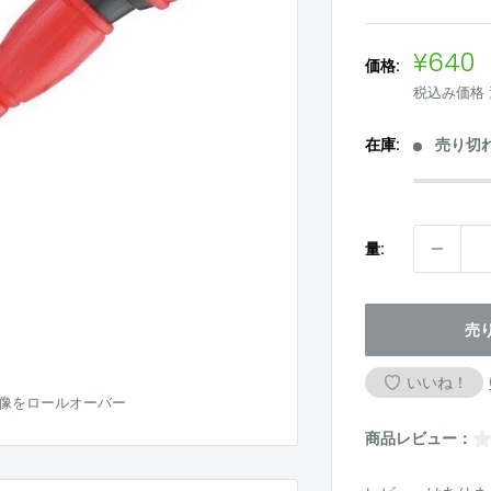
販
¥640
価格:
売
税込み価格
価
格
在庫:
売り切
量:
売
いいね！
像をロールオーバー
商品レビュー：