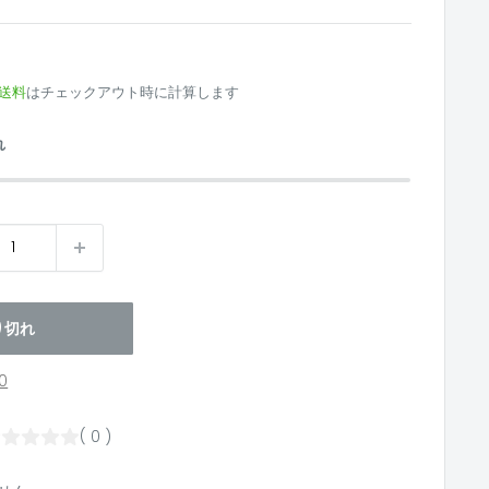
送料
はチェックアウト時に計算します
れ
り切れ
0
( 0 )