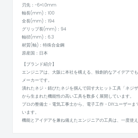
刃先：-6×1.0mm
軸長(mm)：100
全長(mm)：194
グリップ長(mm)：94
軸径(mm)：6.3
材質(軸)：特殊合金鋼
原産国：日本
【ブランド紹介】
エンジニアは、大阪に本社を構える、独創的なアイデアで
メーカーです。
潰れたネジ・錆びたネジを掴んで回す大ヒット工具「ネジ
から生まれた機能性の高い工具を数多く展開しています。
プロの整備士・電気工事士から、電子工作・DIYユーザー
います。
機能とアイデアを兼ね備えたエンジニアの工具は、一度使