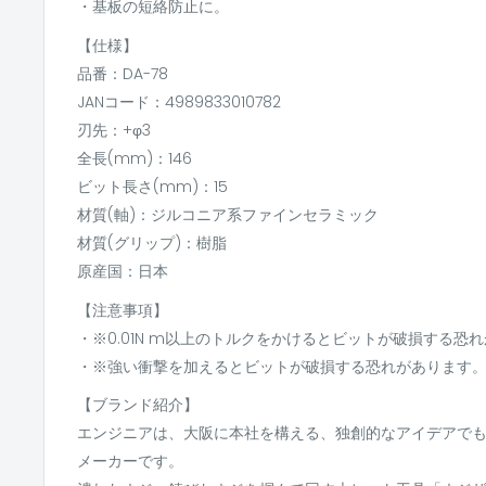
・基板の短絡防止に。
【仕様】
品番：DA-78
JANコード：4989833010782
刃先：+φ3
全長(mm)：146
ビット長さ(mm)：15
材質(軸)：ジルコニア系ファインセラミック
材質(グリップ)：樹脂
原産国：日本
【注意事項】
・※0.01N m以上のトルクをかけるとビットが破損する恐
・※強い衝撃を加えるとビットが破損する恐れがあります
【ブランド紹介】
エンジニアは、大阪に本社を構える、独創的なアイデアで
メーカーです。