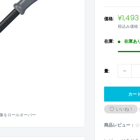
販
¥1,493
価格:
売
税込み価格
価
格
在庫:
在庫あ
量:
カー
いいね！
像をロールオーバー
商品レビュー：