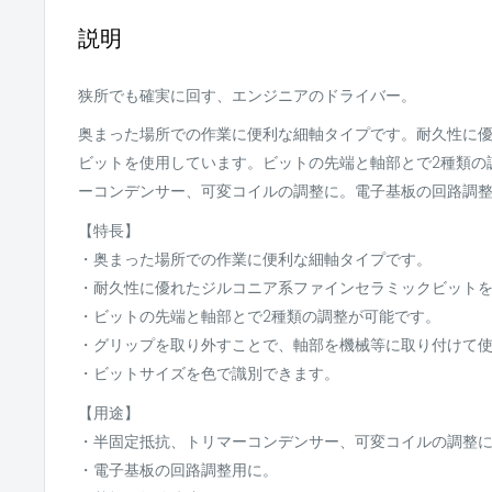
説明
狭所でも確実に回す、エンジニアのドライバー。
奥まった場所での作業に便利な細軸タイプです。耐久性に
ビットを使用しています。ビットの先端と軸部とで2種類の
ーコンデンサー、可変コイルの調整に。電子基板の回路調
【特長】
・奥まった場所での作業に便利な細軸タイプです。
・耐久性に優れたジルコニア系ファインセラミックビット
・ビットの先端と軸部とで2種類の調整が可能です。
・グリップを取り外すことで、軸部を機械等に取り付けて
・ビットサイズを色で識別できます。
【用途】
・半固定抵抗、トリマーコンデンサー、可変コイルの調整
・電子基板の回路調整用に。