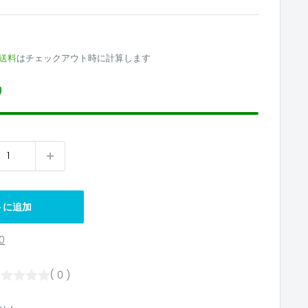
送料
はチェックアウト時に計算します
り
トに追加
0
( 0 )