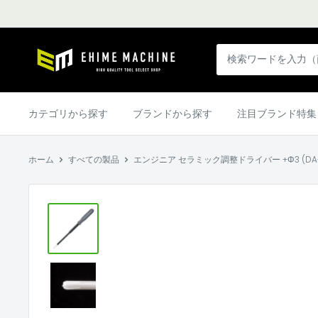
コ
ン
テ
エ
ン
ヒ
ツ
メ
に
マ
カテゴリから探す
ブランドから探す
注目ブランド特集
ス
シ
キ
ン
ッ
ホーム
すべての製品
エンジニア セラミック調整ドライバー +Φ3 (DA-78)
本
プ
店
す
る