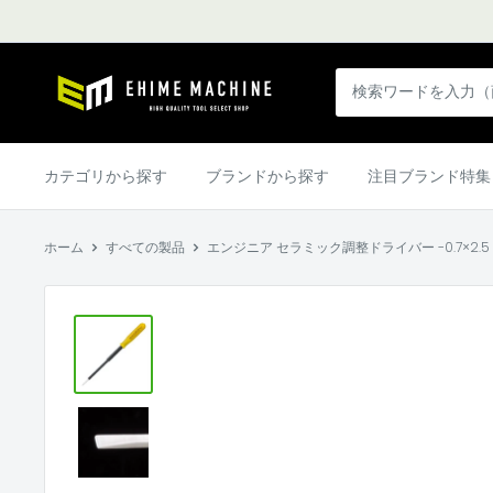
コ
ン
テ
エ
ン
ヒ
ツ
メ
に
マ
カテゴリから探す
ブランドから探す
注目ブランド特集
ス
シ
キ
ン
ッ
ホーム
すべての製品
エンジニア セラミック調整ドライバー -0.7×2.5 (DA-
本
プ
店
す
る