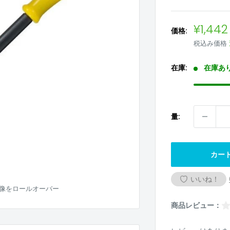
販
¥1,442
価格:
売
税込み価格
価
格
在庫:
在庫あ
量:
カー
いいね！
像をロールオーバー
商品レビュー：