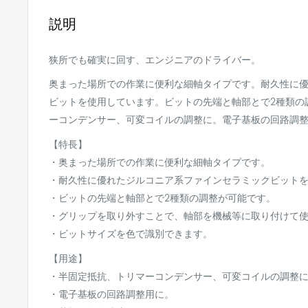
説明
狭所でも確実に回す、エンジニアのドライバー。
奥まった場所での作業に便利な細軸タイプです。耐久性に
ビットを使用しています。ビットの先端と軸部とで2種類の
ーコンデンサー、可変コイルの調整に。電子基板の回路調
【特長】
・奥まった場所での作業に便利な細軸タイプです。
・耐久性に優れたジルコニア系ファインセラミックビット
・ビットの先端と軸部とで2種類の調整が可能です。
・グリップを取り外すことで、軸部を機械等に取り付けて
・ビットサイズを色で識別できます。
【用途】
・半固定抵抗、トリマーコンデンサー、可変コイルの調整
・電子基板の回路調整用に。