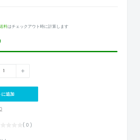
送料
はチェックアウト時に計算します
り
トに追加
0
( 0 )