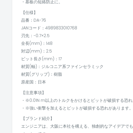
・基板の短絡防止に。
【仕様】
品番：DA-76
JANコード：4989833010768
刃先：-0.7×2.5
全長(mm)：148
対辺(mm)：2.5
ビット長さ(mm)：17
材質(軸)：ジルコニア系ファインセラミック
材質(グリップ)：樹脂
原産国：日本
【注意事項】
・※0.01N m以上のトルクをかけるとビットが破損する恐
・※強い衝撃を加えるとビットが破損する恐れがあります
【ブランド紹介】
エンジニアは、大阪に本社を構える、独創的なアイデアで