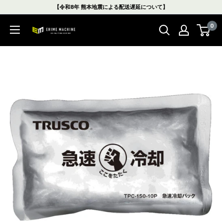
コ
【令和8年 熊本地震による配送遅延について】
ン
0
テ
エ
ン
ヒ
ツ
メ
に
マ
ス
シ
キ
ン
ッ
本
プ
店
す
る