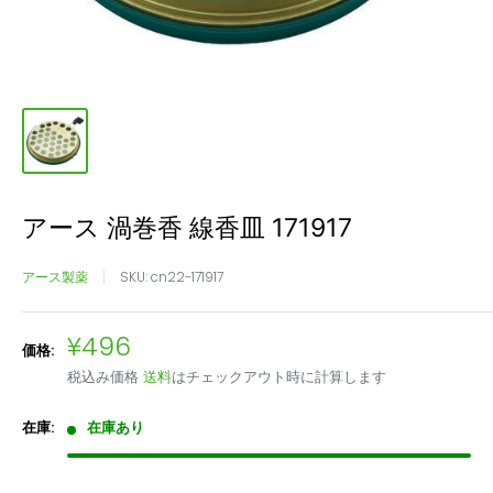
アース 渦巻香 線香皿 171917
アース製薬
SKU:
cn22-171917
販
¥496
価格:
売
税込み価格
送料
はチェックアウト時に計算します
価
格
在庫:
在庫あり