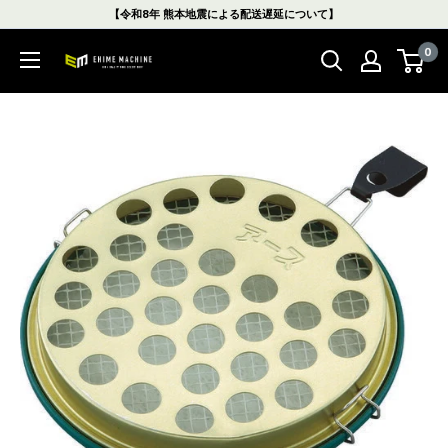
コ
【令和8年 熊本地震による配送遅延について】
ン
0
テ
エ
ン
ヒ
ツ
メ
に
マ
ス
シ
キ
ン
ッ
本
プ
店
す
る