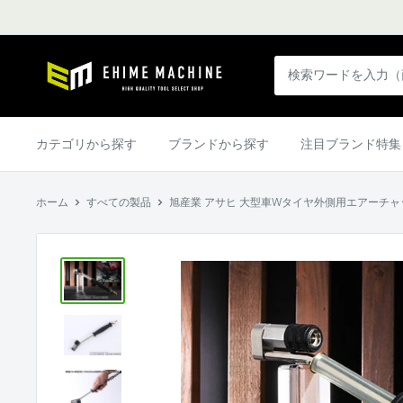
コ
ン
テ
エ
ン
ヒ
ツ
メ
に
マ
カテゴリから探す
ブランドから探す
注目ブランド特集
ス
シ
キ
ン
ッ
ホーム
すべての製品
旭産業 アサヒ 大型車Wタイヤ外側用エアーチャック
本
プ
店
す
る