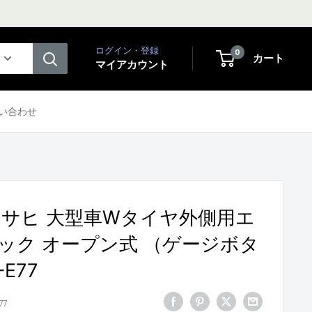
ログイン・登録
0
カート
マイアカウント
い合わせ
アサヒ 大型車Wタイヤ外側用エ
ック オープン式 （ゲージボタ
E77
77