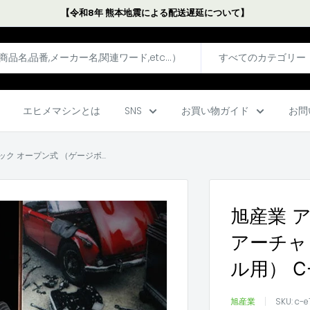
【令和8年 熊本地震による配送遅延について】
すべてのカテゴリー
エヒメマシンとは
SNS
お買い物ガイド
お問
 オープン式 （ゲージボ...
旭産業 
アーチャ
ル用） C-
旭産業
SKU:
c-e