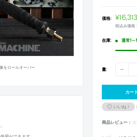
販
¥16,31
価格:
売
税込み価格
価
格
在庫:
通常1～
像をロールオーバー
量:
カー
いいね！
商品レビュー：
す。
ち使用ができます。