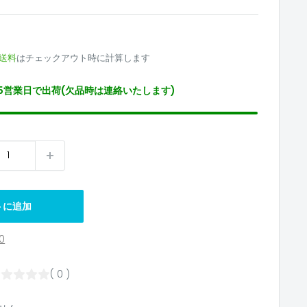
3
送料
はチェックアウト時に計算します
5営業日で出荷(欠品時は連絡いたします)
トに追加
0
( 0 )