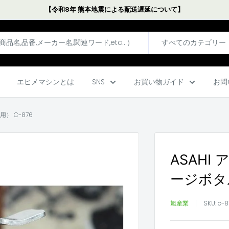
【令和8年 熊本地震による配送遅延について】
すべてのカテゴリー
エヒメマシンとは
SNS
お買い物ガイド
お問
） C-876
ASAHI
ージボタル
旭産業
SKU:
c-8