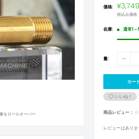
販
¥3,74
価格:
売
税込み価格
価
格
在庫:
通常1～
量:
カー
いいね！
商品レビュー：
像をロールオーバー
レビューはありま