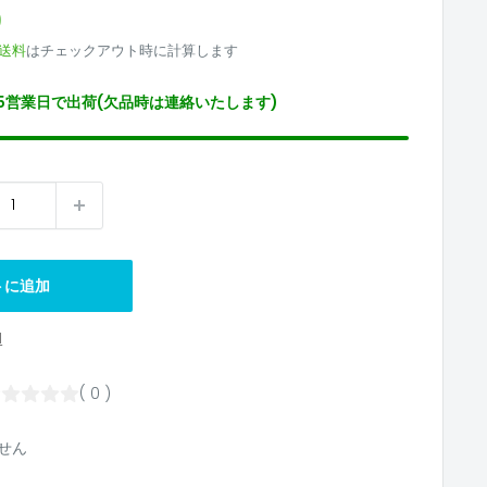
9
送料
はチェックアウト時に計算します
5営業日で出荷(欠品時は連絡いたします)
トに追加
1
( 0 )
せん