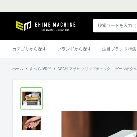
コ
ン
テ
エ
ン
ヒ
ツ
メ
に
マ
カテゴリから探す
ブランドから探す
注目ブランド特集
ス
シ
キ
ン
ッ
ホーム
すべての製品
ASAHI アサヒ クリップチャック （ゲージボタル用
本
プ
店
す
る