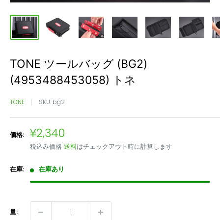
TONE ツールバッグ (BG2)
(4953488453058) トネ
TONE
SKU:
bg2
販
¥2,340
価格:
売
税込み価格
送料
はチェックアウト時に計算します
価
格
在庫:
在庫あり
量: