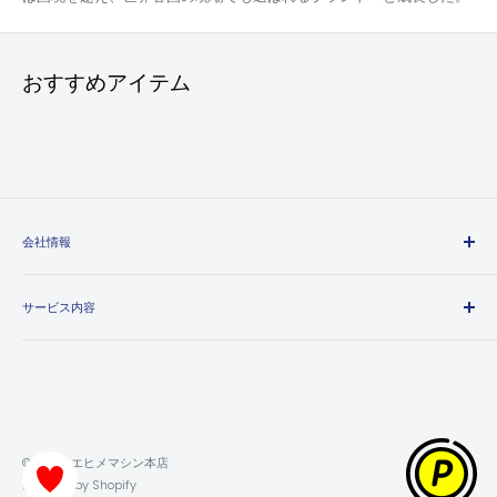
おすすめアイテム
会社情報
エヒメマシンとは
サービス内容
会社概要
プライバシーポリシー
送料・配送方法について
特定商取引法に基づく表記
お支払い方法について
利用規約
領収書について
返金ポリシー
保証・返品・交換について
© 2026 エヒメマシン本店
ポイントの獲得・利用方法について
Powered by Shopify