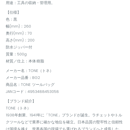
用途：工具の収納・管理用。
【仕様】
色：黒
幅(mm)：260
奥行(mm)：70
高さ(mm)：200
防水ジッパー付
質量：500g
材質／仕上：本体:樹脂
メーカー名：TONE（トネ）
メーカー品番：BG2
商品名：TONE ツールバッグ
JANコード：4953488453058
【ブランド紹介】
TONE（トネ）
1938年創業、1941年に「TONE」ブランドが誕生。ラチェットやトル
クツールなどで業界に確かな地位を確立。日本品質の堅牢性と信頼性
は国境を越え、世界各国の現場でも選ばれるブランドへと成長した。