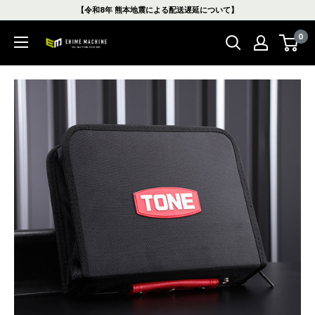
コ
【令和8年 熊本地震による配送遅延について】
ン
0
テ
エ
ン
ヒ
ツ
メ
に
マ
ス
シ
キ
ン
ッ
本
プ
店
す
る