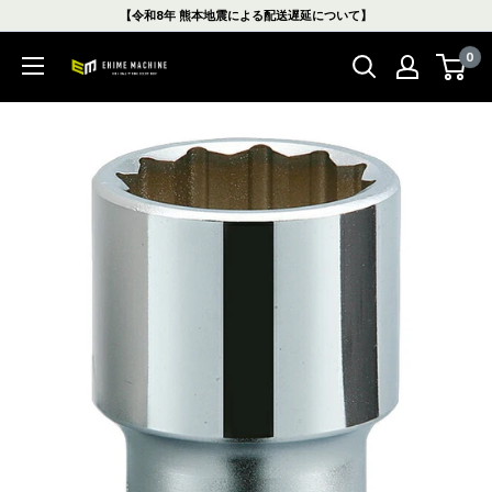
コ
【令和8年 熊本地震による配送遅延について】
ン
0
テ
エ
ン
ヒ
ツ
メ
に
マ
ス
シ
キ
ン
ッ
本
プ
店
す
る