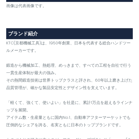
画像は代表画像です。
ブランド紹介
KTC(京都機械工具)は、1950年創業、日本を代表する総合ハンドツー
ルメーカーです。
鍛造から機械加工、熱処理、めっきまで、すべての工程を自社で行う
一貫生産体制が最大の強み。
その熱間鍛造技術は世界トップクラスと評され、60年以上磨き上げた
品質管理が、確かな製品安定性とデザイン性を支えています。
「軽くて、強くて、使いよい」を社是に、累計1万点を超えるラインナ
ップを展開。
アイテム数・生産量ともに国内No.1、自動車アフターマーケットでも
圧倒的なシェアを誇る、名実ともに日本のトップブランドです。