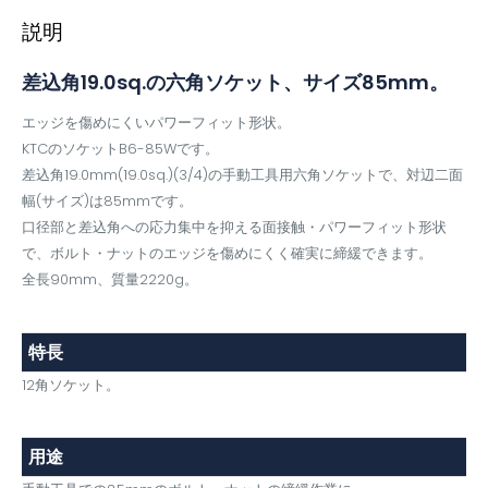
説明
差込角19.0sq.の六角ソケット、サイズ85mm。
エッジを傷めにくいパワーフィット形状。
KTCのソケットB6-85Wです。
差込角19.0mm(19.0sq.)(3/4)の手動工具用六角ソケットで、対辺二面
幅(サイズ)は85mmです。
口径部と差込角への応力集中を抑える面接触・パワーフィット形状
で、ボルト・ナットのエッジを傷めにくく確実に締緩できます。
全長90mm、質量2220g。
特長
12角ソケット。
用途