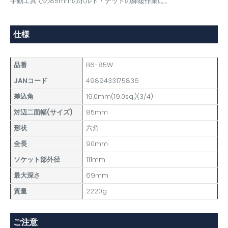
手動工具での85mmのボルト・ナットの締緩作業に。
仕様
品番
B6-85W
JANコード
4989433175836
差込角
19.0mm(19.0sq.)(3/4)
対辺二面幅(サイズ)
85mm
形状
六角
全長
90mm
ソケット部外径
111mm
最大深さ
69mm
質量
2220g
ご注意