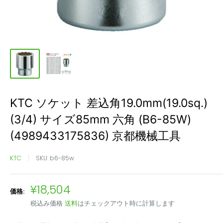
KTC ソケット 差込角19.0mm(19.0sq.)
(3/4) サイズ85mm 六角 (B6-85W)
(4989433175836) 京都機械工具
KTC
SKU:
b6-85w
販
¥18,504
価格:
売
税込み価格
送料
はチェックアウト時に計算します
価