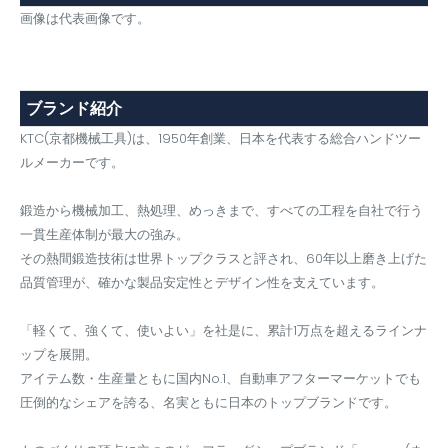
画像は代表画像です。
ブランド紹介
KTC(京都機械工具)は、1950年創業、日本を代表する総合ハンドツー
ルメーカーです。
鍛造から機械加工、熱処理、めっきまで、すべての工程を自社で行う
一貫生産体制が最大の強み。
その熱間鍛造技術は世界トップクラスと評され、60年以上磨き上げた
品質管理が、確かな製品安定性とデザイン性を支えています。
「軽くて、強くて、使いよい」を社是に、累計1万点を超えるラインナ
ップを展開。
アイテム数・生産量ともに国内No.1、自動車アフターマーケットでも
圧倒的なシェアを誇る、名実ともに日本のトップブランドです。