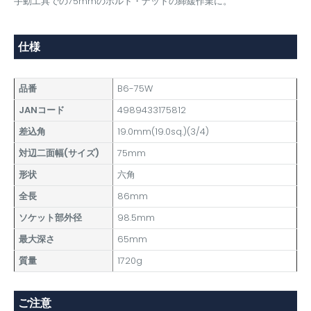
手動工具での75mmのボルト・ナットの締緩作業に。
仕様
品番
B6-75W
JANコード
4989433175812
差込角
19.0mm(19.0sq.)(3/4)
対辺二面幅(サイズ)
75mm
形状
六角
全長
86mm
ソケット部外径
98.5mm
最大深さ
65mm
質量
1720g
ご注意