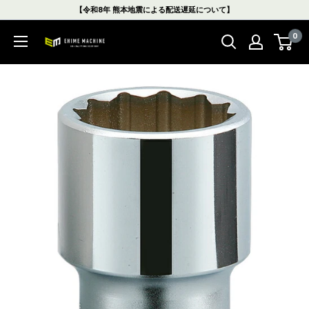
コ
【令和8年 熊本地震による配送遅延について】
ン
0
テ
エ
ン
ヒ
ツ
メ
に
マ
ス
シ
キ
ン
ッ
本
プ
店
す
る