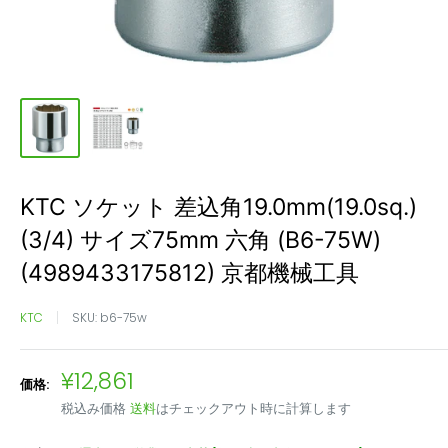
KTC ソケット 差込角19.0mm(19.0sq.)
(3/4) サイズ75mm 六角 (B6-75W)
(4989433175812) 京都機械工具
KTC
SKU:
b6-75w
販
¥12,861
価格:
売
税込み価格
送料
はチェックアウト時に計算します
価