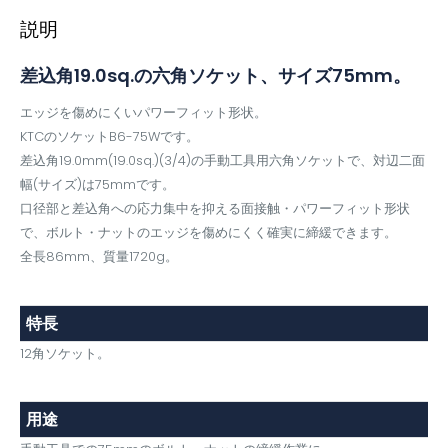
説明
差込角19.0sq.の六角ソケット、サイズ75mm。
エッジを傷めにくいパワーフィット形状。
KTCのソケットB6-75Wです。
差込角19.0mm(19.0sq.)(3/4)の手動工具用六角ソケットで、対辺二面
幅(サイズ)は75mmです。
口径部と差込角への応力集中を抑える面接触・パワーフィット形状
で、ボルト・ナットのエッジを傷めにくく確実に締緩できます。
全長86mm、質量1720g。
特長
12角ソケット。
用途