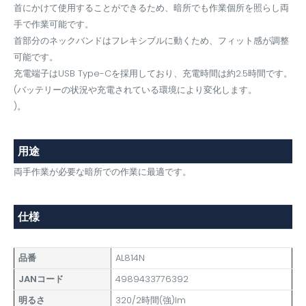
首にかけて使用することができるため、暗所でも作業個所を照らし両
手で作業可能です。
首部分のネックバンドはフレキシブルに動くため、フィット感が調整
可能です。
充電端子はUSB Type-Cを採用しており、充電時間は約2.5時間です。
(バッテリーの状況や充電されている環境により変化します。
)。
用途
両手作業が必要な暗所での作業に最適です。
仕様
品番
AL814N
JANコード
4989433776392
明るさ
320/2時間(強)lm