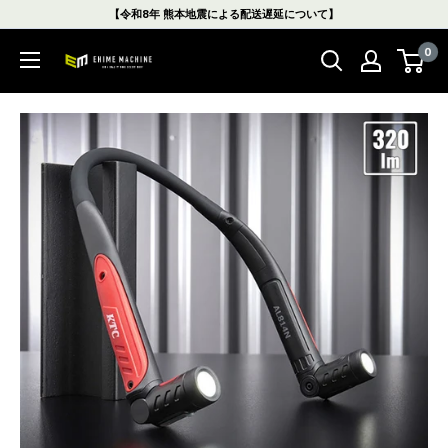
コ
【令和8年 熊本地震による配送遅延について】
ン
0
テ
エ
ン
ヒ
ツ
メ
に
マ
ス
シ
キ
ン
ッ
本
プ
店
す
る