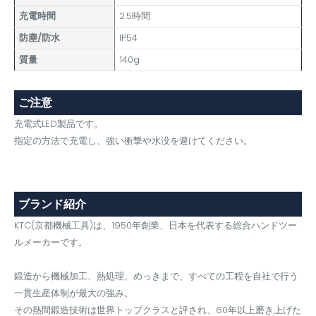
充電時間
2.5時間
防塵/防水
IP54
質量
140g
ご注意
充電式LED製品です。
指定の方法で充電し、強い衝撃や水没を避けてください。
ブランド紹介
KTC(京都機械工具)は、1950年創業、日本を代表する総合ハンドツー
ルメーカーです。
鍛造から機械加工、熱処理、めっきまで、すべての工程を自社で行う
一貫生産体制が最大の強み。
その熱間鍛造技術は世界トップクラスと評され、60年以上磨き上げた