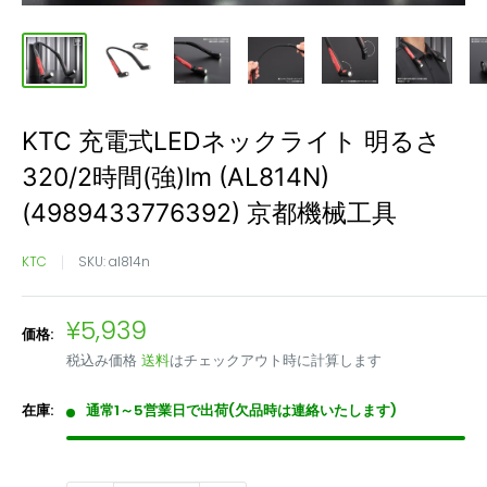
KTC 充電式LEDネックライト 明るさ
320/2時間(強)lm (AL814N)
(4989433776392) 京都機械工具
KTC
SKU:
al814n
販
¥5,939
価格:
売
税込み価格
送料
はチェックアウト時に計算します
価
格
在庫:
通常1～5営業日で出荷(欠品時は連絡いたします)