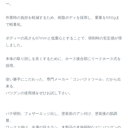
ー。
作業時の負担を軽減するため、樹脂ボディを採用し、重量を560gま
で軽量化。
ボディーの高さも67mmと低重心とすることで、研削時の安定感が増
しました。
本体の取り回しを良くするために、ホース接合部にリードホース式を
採用。
使い勝手にこだわった、専門メーカー「コンパクトツール」だから出
来る、
バツグンの使用感をぜひお試し下さい。
パテ研削、フェザーエッジ出し、塗装前のアシ付け、塗装後の肌調
整、
ワックス掛け、金属の目ナラシ、木製品の木地研削などにバツグンの