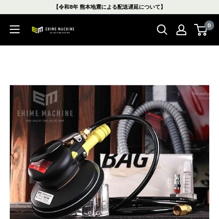
コ
【令和8年 熊本地震による配送遅延について】
ン
0
テ
エ
ン
ヒ
ツ
メ
に
マ
ス
シ
キ
ン
ッ
本
プ
店
す
る