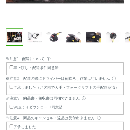
※注意1 配送について
※
※
※
※
※
※
※
ⓘ
注
注
注
注
注
注
注
車上渡し・配送条件同意済
意
意
意
意
意
意
意
※注意2 配達の際にドライバーは荷降ろし作業は行いません
ⓘ
1
2
3
4
5
6
7
配
配
納
商
商
他
配
了承しました（お客様で人手・フォークリフトの手配同意済）
送
達
品
品
品
商
達
※注意3 納品書・領収書は同梱できません
ⓘ
に
の
書・
の
代
品
日
WEBよりダウンロード同意済
つ
際
領
キ
引
と
時
い
に
収
ャ
き
の
指
※注意4 商品のキャンセル・返品は受付出来ません
ⓘ
て
ド
書
ン
は
買
定
了承しました
ラ
は
セ
ご
い
は