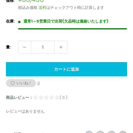
価格:
売
税込み価格
送料
はチェックアウト時に計算します
価
格
在庫:
通常1～5営業日で出荷(欠品時は連絡いたします)
量:
カートに追加
いいね！
0
商品レビュー：
( 0 )
レビューはありません