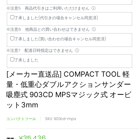
イ
同
ル・
利
合
で
※注意5 商品代引きはご利用いただけません
ⓘ
バ
梱
返
用
わ
き
了承しました(代引きの場合キャンセル同意済)
ー
で
品
い
せ
ま
は
き
は
た
は
せ
※注意6 他商品との買い合わせはできません
ⓘ
荷
ま
受
だ
で
ん
了承しました(買い合わせの場合キャンセル同意済)
降
せ
付
け
き
※注意7 配達日時指定はできません
ろ
ん
出
ま
ま
ⓘ
し
来
せ
せ
了承しました
作
ま
ん
ん
[メーカー直送品] COMPACT TOOL 軽
業
せ
は
ん
量・低重心ダブルアクションサンダー
行
吸塵式 903CD MPSマジック式 オービ
い
ま
ット3mm
せ
ん
コンパクトツール
SKU:
903cd-mps
販
¥35,436