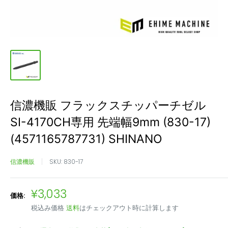
信濃機販 フラックスチッパーチゼル
SI-4170CH専用 先端幅9mm (830-17)
(4571165787731) SHINANO
信濃機販
SKU:
830-17
販
¥3,033
価格:
売
税込み価格
送料
はチェックアウト時に計算します
価