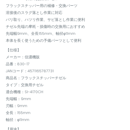
フラックスチッパー用の補修・交換パーツ
溶接後のスラグ落とし作業に対応
バリ取り、ハツリ作業、サビ落とし作業に便利
チゼル先端の摩耗・損傷時の交換用におすすめ
先端幅9mm、全長155mm、軸径φ11mm
本体を長く使うための予備パーツとして便利
【仕様】
メーカー：信濃機販
品番：830-17
JANコード：4571165787731
商品名：フラックスチッパーチゼル
タイプ：交換用チゼル
適合機種：SI-4170CH
先端幅：9mm
刃幅：9mm
全長：155mm
軸径：φ11mm
【用途】