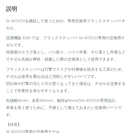
説明
SI-4170CHを継続して使うための、専用交換用フラックスチッパーチ
ゼル。
信濃機販 830-17は、フラックスチッパー SI-4170CH専用の交換用チ
ゼルです。
溶接後のスラグ落とし、バリ取り、ハツリ作業、サビ落とし作業など
でチゼル先端が摩耗・損傷した際の交換用として使用できます。
フラックスチッパーは打撃でスラグや付着物を除去する工具のため、
チゼルは使用を重ねるほど消耗しやすいパーツです。
切れ味や打撃の当たり方が悪くなってきた場合は、チゼルを交換する
ことで作業性を保ちやすくなります。
先端幅9mm、全長155mm、軸径φ11mmのSI-4170CH専用設計。
本体を長く使うために、予備として備えておきたい交換用パーツで
す。
【特長】
SI-4170CH専用の交換用チゼル