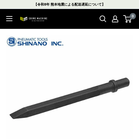
コ
【令和8年 熊本地震による配送遅延について】
ン
0
テ
エ
ン
ヒ
ツ
メ
に
マ
ス
シ
キ
ン
ッ
本
プ
店
す
る