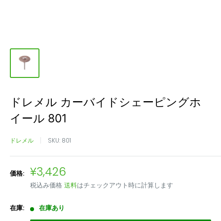
ドレメル カーバイドシェーピングホ
イール 801
ドレメル
SKU:
801
販
¥3,426
価格:
売
税込み価格
送料
はチェックアウト時に計算します
価
格
在庫:
在庫あり