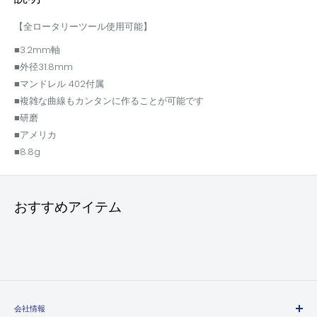
【全ロータリーツール使用可能】
■3.2mm軸
■外径31.8mm
■マンドレル 402付属
■複雑な曲線もカンタンに作ることが可能です
■研磨
■アメリカ
■8.8g
おすすめアイテム
会社情報