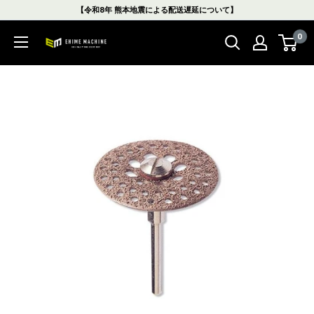
コ
【令和8年 熊本地震による配送遅延について】
ン
0
テ
エ
ン
ヒ
ツ
メ
に
マ
ス
シ
キ
ン
ッ
本
プ
店
す
る