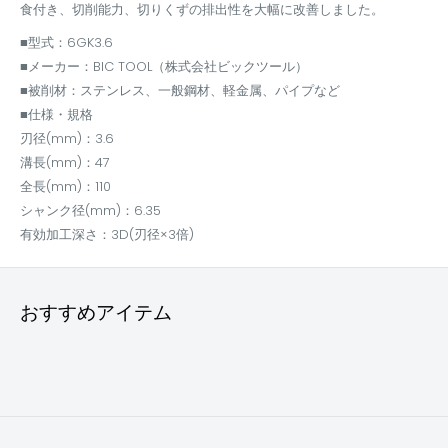
食付き、切削能力、切りくずの排出性を大幅に改善しました。
■型式：6GK3.6
■メーカー：BIC TOOL（株式会社ビックツール）
■被削材：ステンレス、一般鋼材、軽金属、パイプなど
■仕様・規格
刃径(mm)：3.6
溝長(mm)：47
全長(mm)：110
シャンク径(mm)：6.35
有効加工深さ：3D(刃径×3倍)
おすすめアイテム