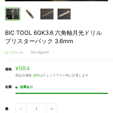
BIC TOOL 6GK3.6 六角軸月光ドリル
ブリスターパック 3.6mm
ビックツール
SKU:
6gk3o6
販
¥984
価格:
売
税込み価格
送料
はチェックアウト時に計算します
価
格
在庫:
在庫あり
量: