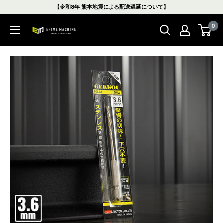
コ
【令和8年 熊本地震による配送遅延について】
ン
0
テ
エ
ン
ヒ
ツ
メ
に
マ
ス
シ
キ
ン
ッ
本
プ
店
す
る