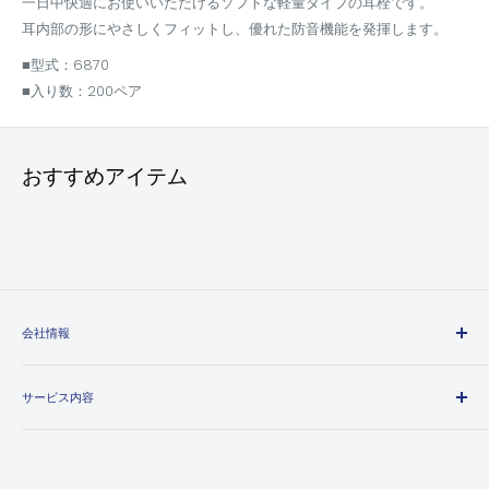
一日中快適にお使いいただけるソフトな軽量タイプの耳栓です。
耳内部の形にやさしくフィットし、優れた防音機能を発揮します。
■型式：6870
■入り数：200ペア
おすすめアイテム
会社情報
エヒメマシンとは
サービス内容
会社概要
プライバシーポリシー
送料・配送方法について
特定商取引法に基づく表記
お支払い方法について