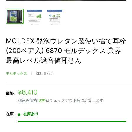
MOLDEX 発泡ウレタン製使い捨て耳栓
(200ペア入) 6870 モルデックス 業界
最高レベル遮音値耳せん
モルデックス
SKU:
6870
販
¥8,410
価格:
売
税込み価格
送料
はチェックアウト時に計算します
価
格
在庫:
在庫あり