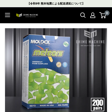
コ
【令和8年 熊本地震による配送遅延について】
ン
0
テ
エ
ン
ヒ
ツ
メ
に
マ
ス
シ
キ
ン
ッ
本
プ
店
す
る