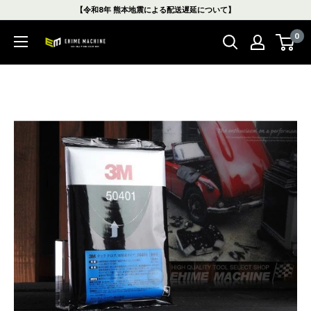
コ
【令和8年 熊本地震による配送遅延について】
ン
0
テ
エ
ン
ヒ
ツ
メ
に
マ
ス
シ
キ
ン
ッ
本
プ
店
す
る