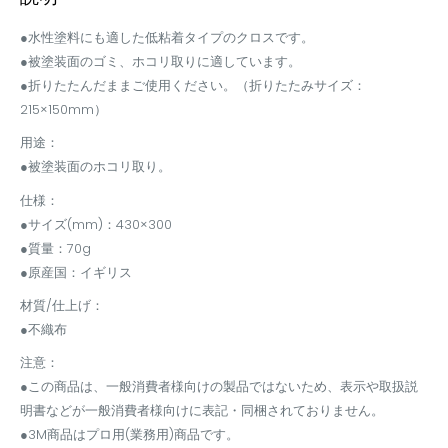
●水性塗料にも適した低粘着タイプのクロスです。
●被塗装面のゴミ、ホコリ取りに適しています。
●折りたたんだままご使用ください。（折りたたみサイズ：
215×150mm）
用途：
●被塗装面のホコリ取り。
仕様：
●サイズ(mm)：430×300
●質量：70g
●原産国：イギリス
材質/仕上げ：
●不織布
注意：
●この商品は、一般消費者様向けの製品ではないため、表示や取扱説
明書などが一般消費者様向けに表記・同梱されておりません。
●3M商品はプロ用(業務用)商品です。