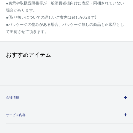
●表示や取扱説明書等が一般消費者様向けに表記・同梱されていない
場合があります。
●(取り扱いについての詳しいご案内は致しかねます)
●パッケージの傷みがある場合、パッケージ無しの商品も正常品とし
て出荷させて頂きます。
おすすめアイテム
会社情報
エヒメマシンとは
サービス内容
会社概要
プライバシーポリシー
送料・配送方法について
特定商取引法に基づく表記