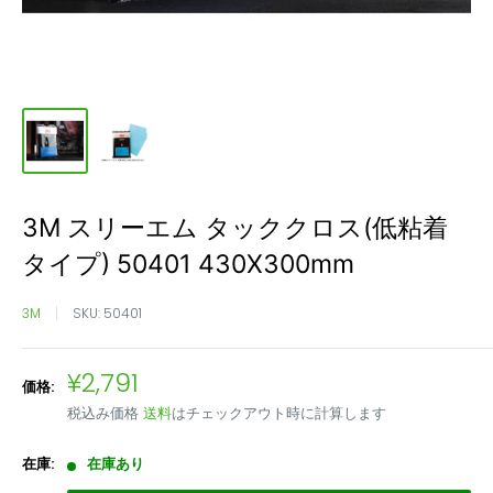
3M スリーエム タッククロス(低粘着
タイプ) 50401 430X300mm
3M
SKU:
50401
販
¥2,791
価格:
売
税込み価格
送料
はチェックアウト時に計算します
価
格
在庫:
在庫あり