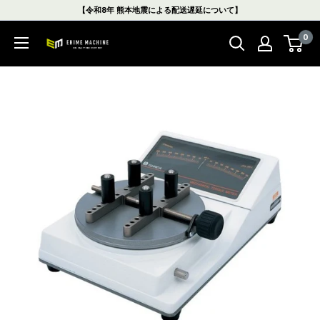
コ
【令和8年 熊本地震による配送遅延について】
ン
0
テ
エ
ン
ヒ
ツ
メ
に
マ
ス
シ
キ
ン
ッ
本
プ
店
す
る