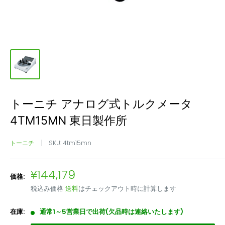
トーニチ アナログ式トルクメータ
4TM15MN 東日製作所
トーニチ
SKU:
4tm15mn
販
¥144,179
価格:
売
税込み価格
送料
はチェックアウト時に計算します
価
格
在庫:
通常1～5営業日で出荷(欠品時は連絡いたします)