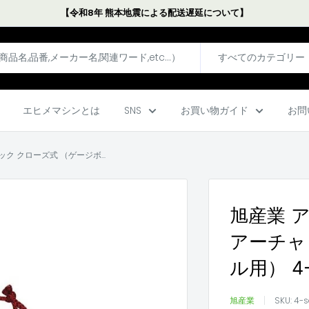
【令和8年 熊本地震による配送遅延について】
すべてのカテゴリー
エヒメマシンとは
SNS
お買い物ガイド
お問
 クローズ式 （ゲージボ...
旭産業 
アーチャ
ル用） 4
旭産業
SKU:
4-