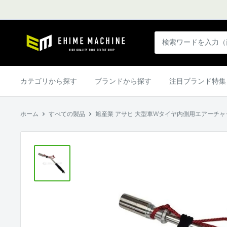
コ
ン
テ
エ
ン
ヒ
ツ
メ
に
マ
カテゴリから探す
ブランドから探す
注目ブランド特集
ス
シ
キ
ン
ッ
ホーム
すべての製品
旭産業 アサヒ 大型車Wタイヤ内側用エアーチャック
本
プ
店
す
る