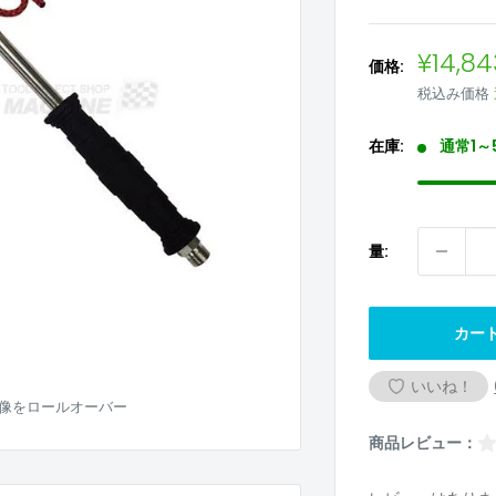
販
¥14,84
価格:
売
税込み価格
価
格
在庫:
通常1～
量:
カー
いいね！
像をロールオーバー
商品レビュー：