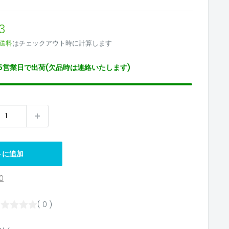
3
送料
はチェックアウト時に計算します
5営業日で出荷(欠品時は連絡いたします)
トに追加
0
( 0 )