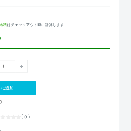
送料
はチェックアウト時に計算します
り
トに追加
0
( 0 )