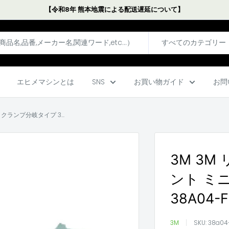
【令和8年 熊本地震による配送遅延について】
すべてのカテゴリー
エヒメマシンとは
SNS
お買い物ガイド
お問
クランプ分岐タイプ 3...
3M 3
ント ミ
38A04-F
3M
SKU:
38a04