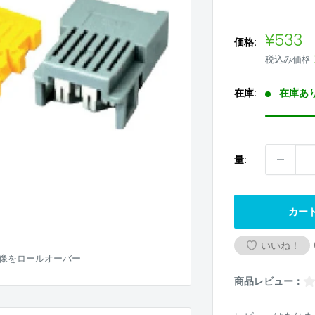
販
¥533
価格:
売
税込み価格
価
格
在庫:
在庫あ
量:
カー
いいね！
像をロールオーバー
商品レビュー：