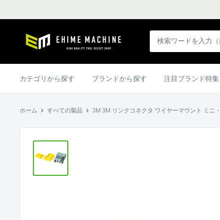
コ
ン
テ
エ
ン
ヒ
ツ
メ
に
マ
カテゴリから探す
ブランドから探す
注目ブランド特集
ス
シ
キ
ン
ッ
ホーム
すべての製品
3M 3M リンクコネクタ ワイヤーマウント ミニ・
本
プ
店
す
る